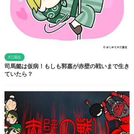
if三国志
司馬懿は仮病！もしも郭嘉が赤壁の戦いまで生き
ていたら？