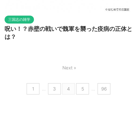
三国志の雑学
呪い！？赤壁の戦いで魏軍を襲った疫病の正体と
は？
Next »
1
…
3
4
5
…
96