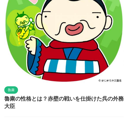
魯粛
魯粛の性格とは？赤壁の戦いを仕掛けた呉の外務
大臣