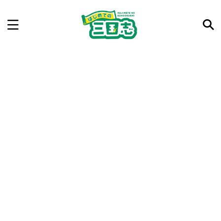
記事を検索
気になった三国志の合戦や人物、時代などを入力して
ね。中の人が24時間手動で検索結果を提示するよ（嘘
です）
例：曹操 赤壁の戦い