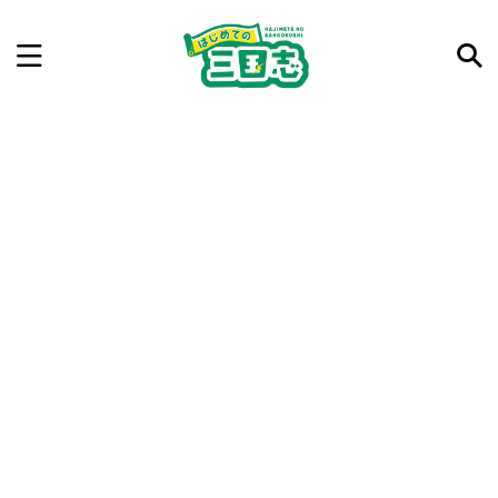
記事を検索
気になった三国志の合戦や人物、時代などを入力して
ね。中の人が24時間手動で検索結果を提示するよ（嘘
です）
例：曹操 赤壁の戦い