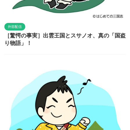
外部配信
［驚愕の事実］出雲王国とスサノオ、真の「国盗
り物語」！