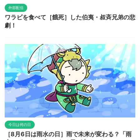
外部配信
ワラビを食べて［餓死］した伯夷・叔斉兄弟の悲
劇！
今日は何の日
［8月6日は雨水の日］雨で未来が変わる？「雨