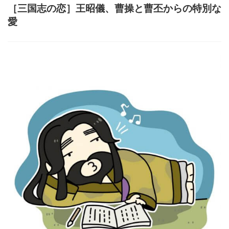
［三国志の恋］王昭儀、曹操と曹丕からの特別な
愛