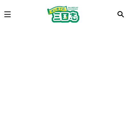
記事を検索
気になった三国志の合戦や人物、時代などを入力して
ね。中の人が24時間手動で検索結果を提示するよ（嘘
です）
例：曹操 赤壁の戦い