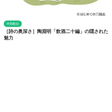
外部配信
［詩の奥深さ］陶淵明「飲酒二十編」の隠された
魅力