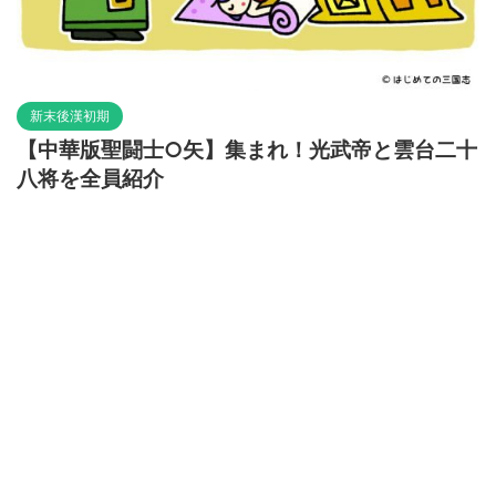
新末後漢初期
【中華版聖闘士○矢】集まれ！光武帝と雲台二十
八将を全員紹介