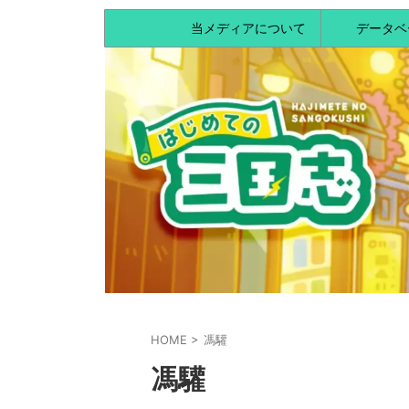
当メディアについて
データベ
HOME
>
馮驩
馮驩