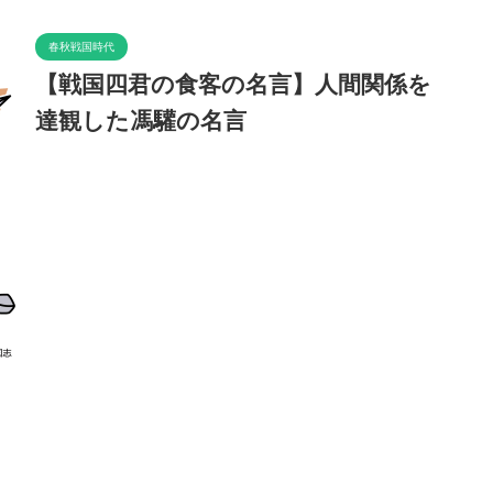
春秋戦国時代
【戦国四君の食客の名言】人間関係を
達観した馮驩の名言