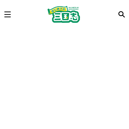
記事を検索
気になった三国志の合戦や人物、時代などを入力して
ね。中の人が24時間手動で検索結果を提示するよ（嘘
です）
例：曹操 赤壁の戦い