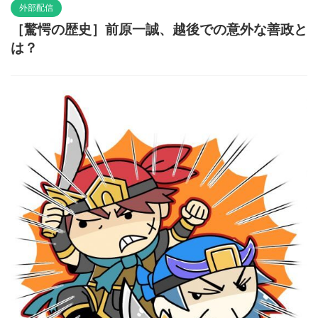
外部配信
［驚愕の歴史］前原一誠、越後での意外な善政と
は？