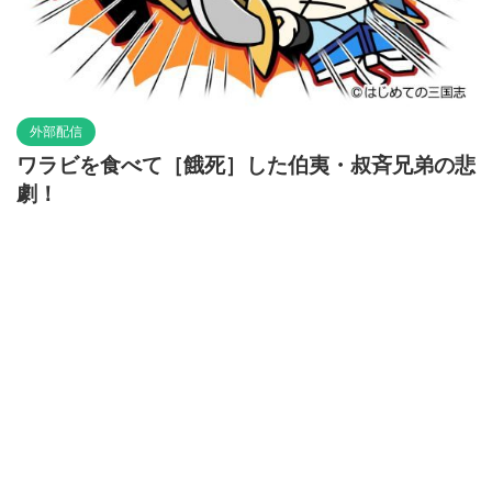
外部配信
ワラビを食べて［餓死］した伯夷・叔斉兄弟の悲
劇！