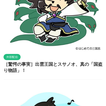
外部配信
［驚愕の事実］出雲王国とスサノオ、真の「国盗
り物語」！