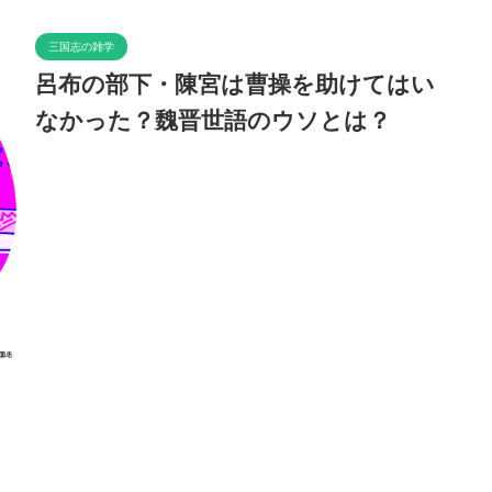
三国志の雑学
呂布の部下・陳宮は曹操を助けてはい
なかった？魏晋世語のウソとは？