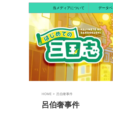
当メディアについて
データベ
HOME
>
呂伯奢事件
呂伯奢事件