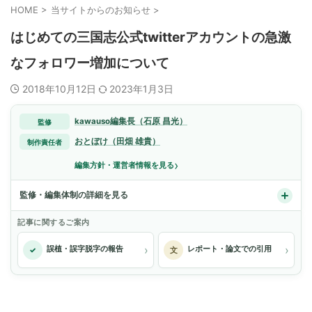
HOME
>
当サイトからのお知らせ
>
はじめての三国志公式twitterアカウントの急激
なフォロワー増加について
2018年10月12日
2023年1月3日
kawauso編集長（石原 昌光）
監修
おとぼけ（田畑 雄貴）
制作責任者
›
編集方針・運営者情報を見る
監修・編集体制の詳細を見る
記事に関するご案内
›
›
誤植・誤字脱字の報告
レポート・論文での引用
✓
文