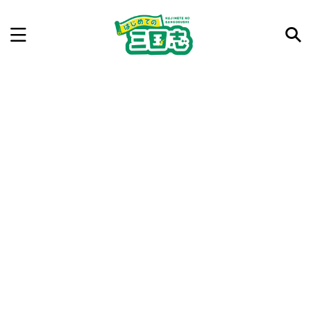
記事を検索
気になった三国志の合戦や人物、時代などを入力して
ね。中の人が24時間手動で検索結果を提示するよ（嘘
です）
例：曹操 赤壁の戦い