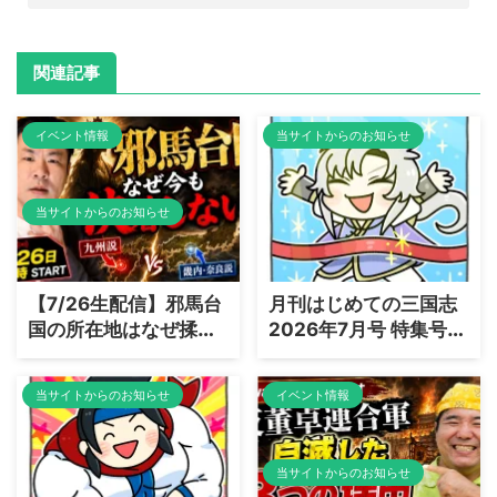
関連記事
イベント情報
当サイトからのお知らせ
当サイトからのお知らせ
【7/26生配信】邪馬台
月刊はじめての三国志
国の所在地はなぜ揉め
2026年7月号 特集号：
る？三国志×日本史コ
「鍾会、エリート街道
ラボで読み解く「魏志
を爆走しすぎた男」編
当サイトからのお知らせ
イベント情報
倭人伝」の謎
を出版しました
当サイトからのお知らせ