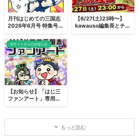
月刊はじめての三国志
【6/27(土)23時〜】
2026年6月号 特集号：
kawauso編集長とチャ
「趙雲、盛られてもな
ットで語る！YouTube
お強い男」編を出版し
生配信「三国志ラジ
当サイトからのお知らせ
ました
オ〜反董卓連合軍はな
ぜ自滅したのか？〜」
開催のお知らせ
【お知らせ】「はじ三
ファンアート」専用の
応募ページをリニュー
アルしました
もっと読む