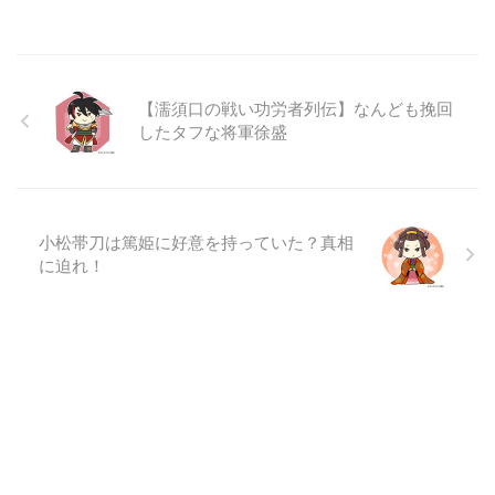
【濡須口の戦い功労者列伝】なんども挽回
したタフな将軍徐盛
小松帯刀は篤姫に好意を持っていた？真相
に迫れ！