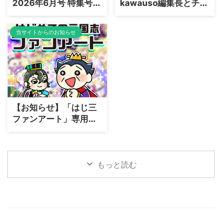
2026年6月号 特集号：
kawauso編集長とチャ
「趙雲、盛られてもな
ットで語る！YouTube
お強い男」編を出版し
生配信「三国志ラジ
当サイトからのお知らせ
ました
オ〜反董卓連合軍はな
ぜ自滅したのか？〜」
開催のお知らせ
【お知らせ】「はじ三
ファンアート」専用の
応募ページをリニュー
アルしました
もっと読む