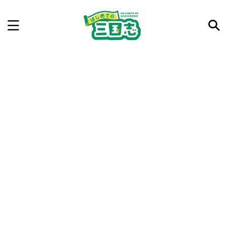
記事を検索
気になった三国志の合戦や人物、時代などを入力して
ね。中の人が24時間手動で検索結果を提示するよ（嘘
です）
例：曹操 赤壁の戦い