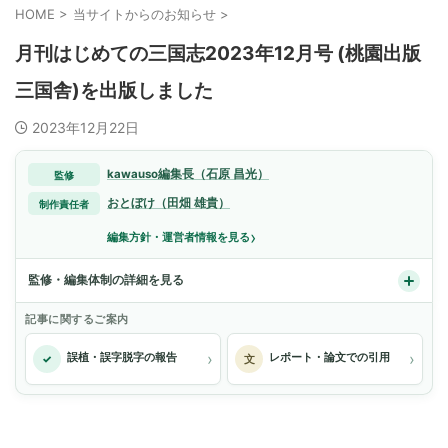
HOME
>
当サイトからのお知らせ
>
月刊はじめての三国志2023年12月号 (桃園出版
三国舎)を出版しました
2023年12月22日
kawauso編集長（石原 昌光）
監修
おとぼけ（田畑 雄貴）
制作責任者
›
編集方針・運営者情報を見る
監修・編集体制の詳細を見る
記事に関するご案内
›
›
誤植・誤字脱字の報告
レポート・論文での引用
✓
文