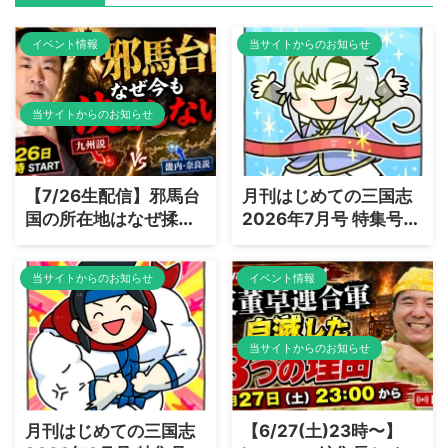
イベント情報
当サイトからのお知らせ
当サイトからのお知らせ
【7/26生配信】邪馬台
月刊はじめての三国志
国の所在地はなぜ揉め
2026年7月号 特集号：
る？三国志×日本史コ
「鍾会、エリート街道
ラボで読み解く「魏志
を爆走しすぎた男」編
当サイトからのお知らせ
イベント情報
倭人伝」の謎
を出版しました
当サイトからのお知らせ
月刊はじめての三国志
【6/27(土)23時〜】