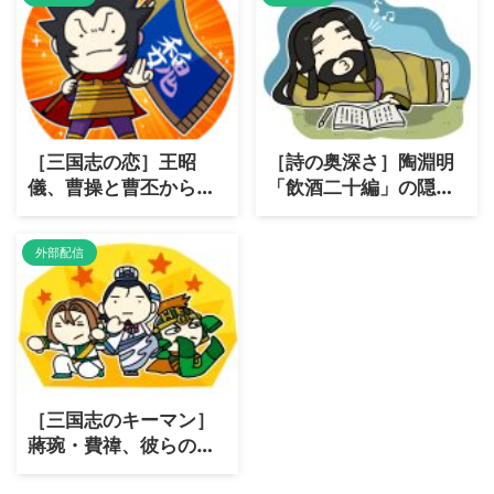
［三国志の恋］王昭
［詩の奥深さ］陶淵明
儀、曹操と曹丕からの
「飲酒二十編」の隠さ
特別な愛
れた魅力
外部配信
［三国志のキーマン］
蔣琬・費禕、彼らの影
響力とは？