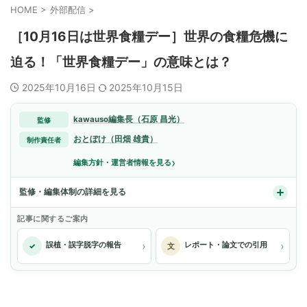
HOME
>
外部配信
>
［10月16日は世界食糧デー］世界の食糧危機に
迫る！「世界食糧デー」の意味とは？
2025年10月16日
2025年10月15日
kawauso編集長（石原 昌光）
監修
おとぼけ（田畑 雄貴）
制作責任者
›
編集方針・運営者情報を見る
監修・編集体制の詳細を見る
記事に関するご案内
›
›
誤植・誤字脱字の報告
レポート・論文での引用
✓
文