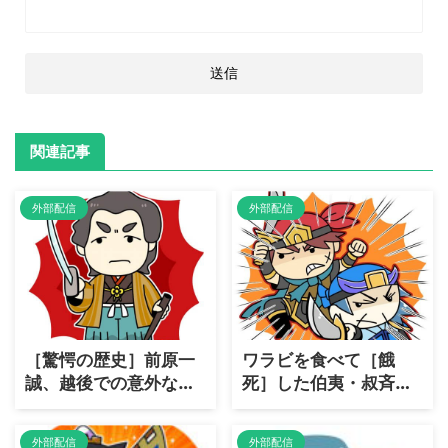
関連記事
外部配信
外部配信
［驚愕の歴史］前原一
ワラビを食べて［餓
誠、越後での意外な善
死］した伯夷・叔斉兄
政とは？
弟の悲劇！
外部配信
外部配信