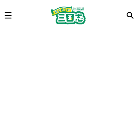
記事を検索
気になった三国志の合戦や人物、時代などを入力して
ね。中の人が24時間手動で検索結果を提示するよ（嘘
です）
例：曹操 赤壁の戦い