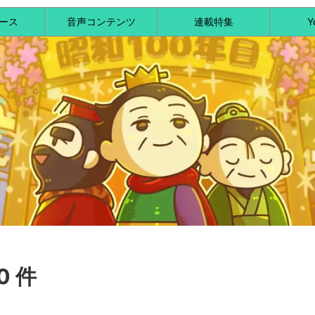
ース
音声コンテンツ
連載特集
Y
0 件