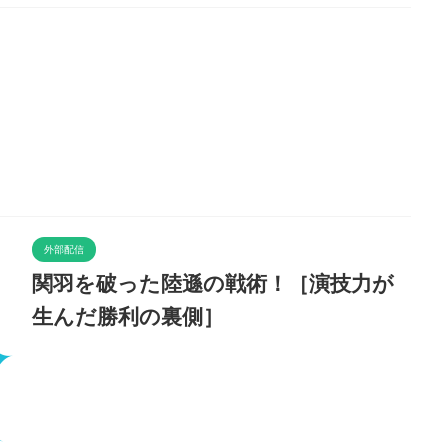
外部配信
関羽を破った陸遜の戦術！［演技力が
生んだ勝利の裏側］