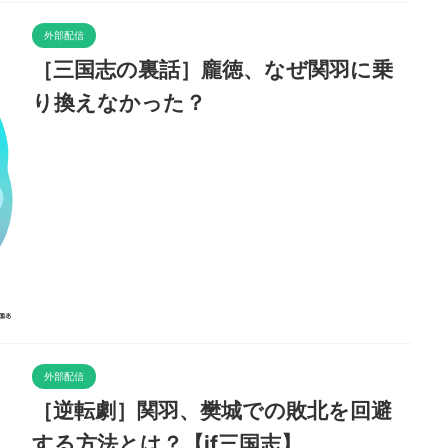
外部配信
［三国志の裏話］龐徳、なぜ関羽に乗
り換えなかった？
外部配信
［逆転劇］関羽、樊城での敗北を回避
する方法とは？【if三国志】