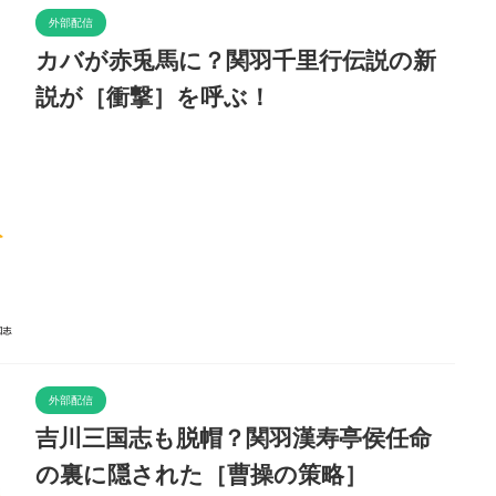
外部配信
カバが赤兎馬に？関羽千里行伝説の新
説が［衝撃］を呼ぶ！
外部配信
吉川三国志も脱帽？関羽漢寿亭侯任命
の裏に隠された［曹操の策略］