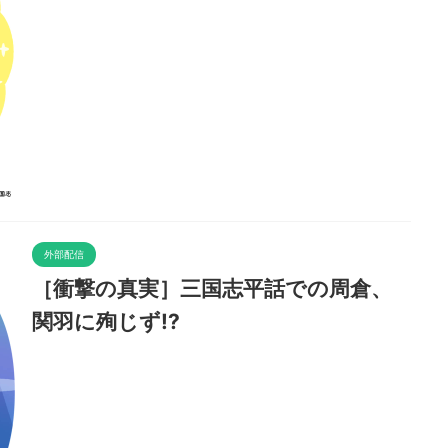
外部配信
［衝撃の真実］三国志平話での周倉、
関羽に殉じず!?