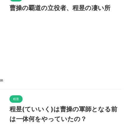
曹操の覇道の立役者、程昱の凄い所
程昱
程昱(ていいく)は曹操の軍師となる前
は一体何をやっていたの？