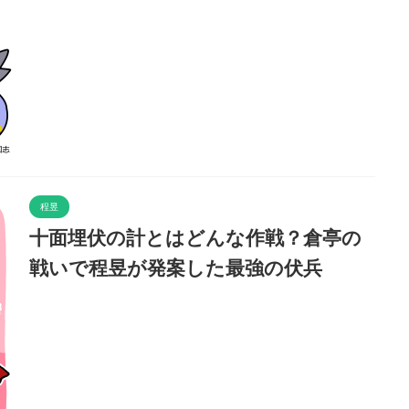
程昱
十面埋伏の計とはどんな作戦？倉亭の
戦いで程昱が発案した最強の伏兵