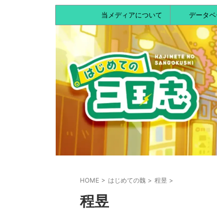
当メディアについて
データベ
HOME
>
はじめての魏
>
程昱
>
程昱