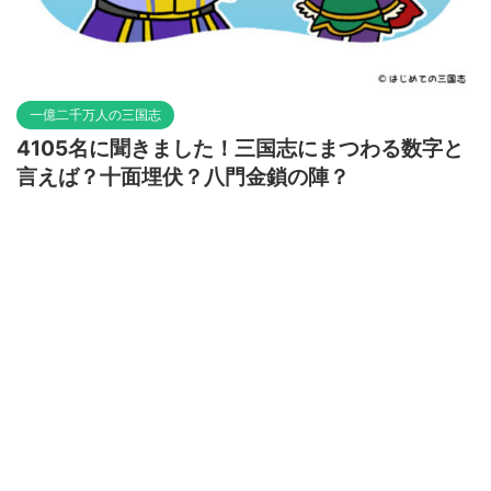
一億二千万人の三国志
4105名に聞きました！三国志にまつわる数字と
言えば？十面埋伏？八門金鎖の陣？