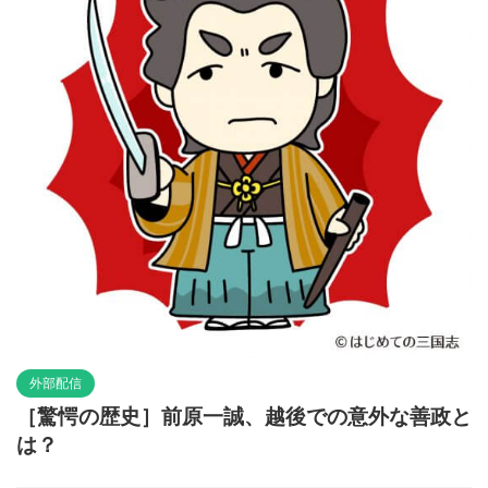
外部配信
［驚愕の歴史］前原一誠、越後での意外な善政と
は？