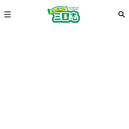
記事を検索
気になった三国志の合戦や人物、時代などを入力して
ね。中の人が24時間手動で検索結果を提示するよ（嘘
です）
例：曹操 赤壁の戦い