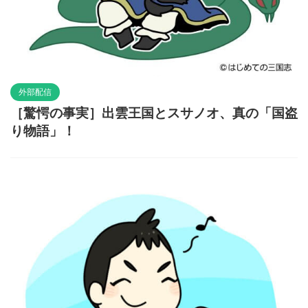
外部配信
［驚愕の事実］出雲王国とスサノオ、真の「国盗
り物語」！