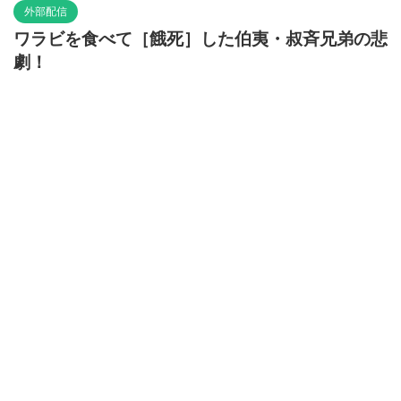
外部配信
ワラビを食べて［餓死］した伯夷・叔斉兄弟の悲
劇！