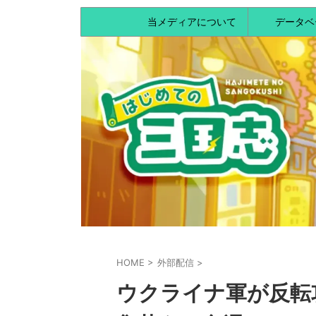
当メディアについて
データベ
HOME
>
外部配信
>
ウクライナ軍が反転