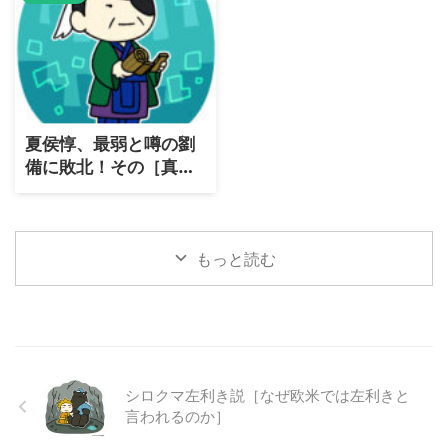
夏侯惇、最弱と噂の劉
備に敗北！その［真
相］とは？
もっと読む
シロクマ左利き説［なぜ欧米では左利きと
言われるのか］