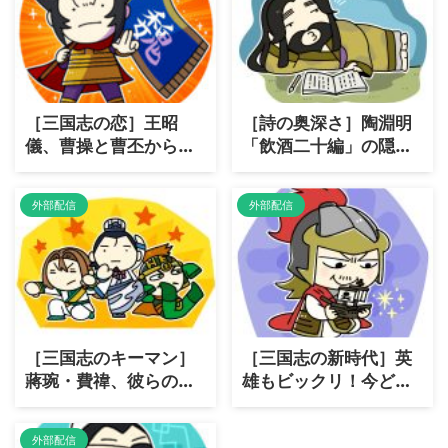
［三国志の恋］王昭
［詩の奥深さ］陶淵明
儀、曹操と曹丕からの
「飲酒二十編」の隠さ
特別な愛
れた魅力
外部配信
外部配信
［三国志のキーマン］
［三国志の新時代］英
蔣琬・費禕、彼らの影
雄もビックリ！今どき
響力とは？
の三国志とは？
外部配信