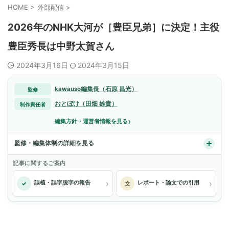
HOME
>
外部配信
>
2026年のNHK大河が［豊臣兄弟］に決定！主役
豊臣秀長は中野太賀さん
2024年3月16日
2024年3月15日
kawauso編集長（石原 昌光）
監修
おとぼけ（田畑 雄貴）
制作責任者
›
編集方針・運営者情報を見る
監修・編集体制の詳細を見る
記事に関するご案内
›
›
誤植・誤字脱字の報告
レポート・論文での引用
✓
文