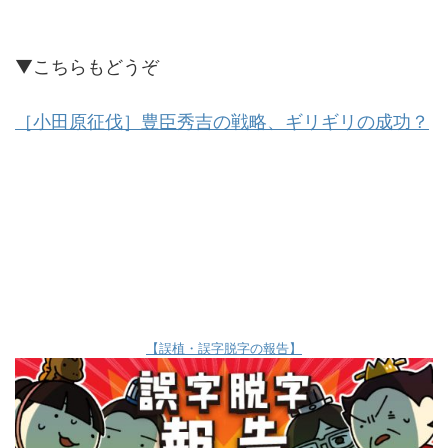
▼こちらもどうぞ
［小田原征伐］豊臣秀吉の戦略、ギリギリの成功？
【誤植・誤字脱字の報告】