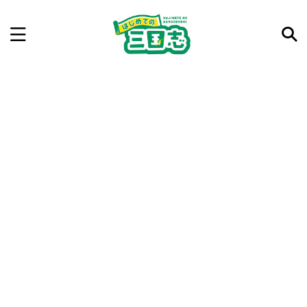
記事を検索
気になった三国志の合戦や人物、時代などを入力して
ね。中の人が24時間手動で検索結果を提示するよ（嘘
です）
例：曹操 赤壁の戦い