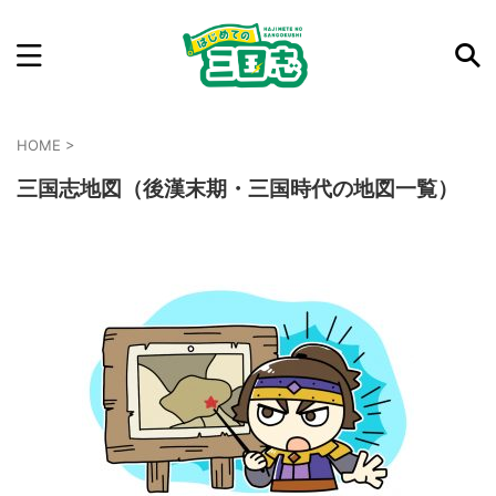
記事を検索
気になった三国志の合戦や人物、時代などを入力して
HOME
>
ね。中の人が24時間手動で検索結果を提示するよ（嘘
三国志地図（後漢末期・三国時代の地図一覧）
です）
例：曹操 赤壁の戦い