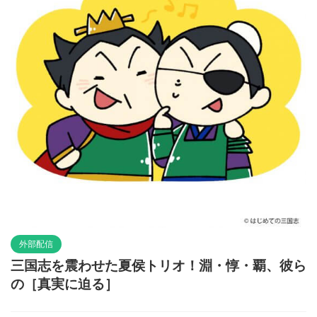
外部配信
三国志を震わせた夏侯トリオ！淵・惇・覇、彼ら
の［真実に迫る］