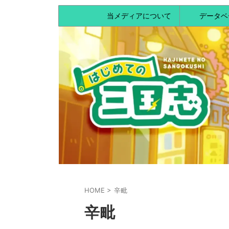
当メディアについて
データベ
HOME
>
辛毗
辛毗