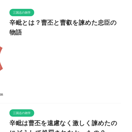
三国志の雑学
辛毗とは？曹丕と曹叡を諫めた忠臣の
物語
三国志の雑学
辛毗は曹丕を遠慮なく激しく諫めたの