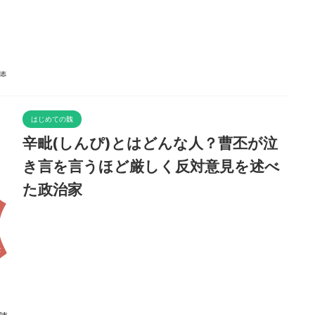
はじめての魏
辛毗(しんぴ)とはどんな人？曹丕が泣
き言を言うほど厳しく反対意見を述べ
た政治家