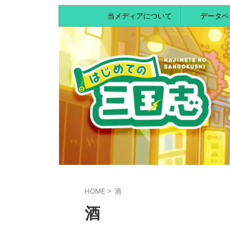
当メディアについて
データベ
HOME
>
酒
酒