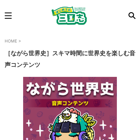
記事を検索
気になった三国志の合戦や人物、時代などを入力して
HOME
>
ね。中の人が24時間手動で検索結果を提示するよ（嘘
［ながら世界史］スキマ時間に世界史を楽しむ音
です）
例：曹操 赤壁の戦い
声コンテンツ