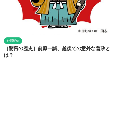
外部配信
［驚愕の歴史］前原一誠、越後での意外な善政と
は？