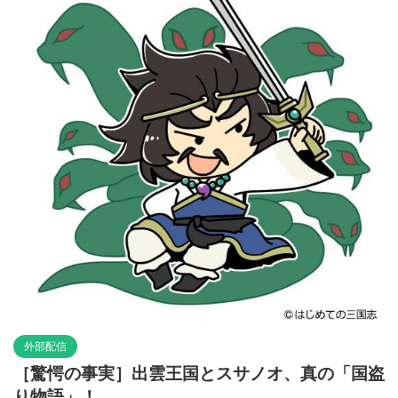
外部配信
［驚愕の事実］出雲王国とスサノオ、真の「国盗
り物語」！