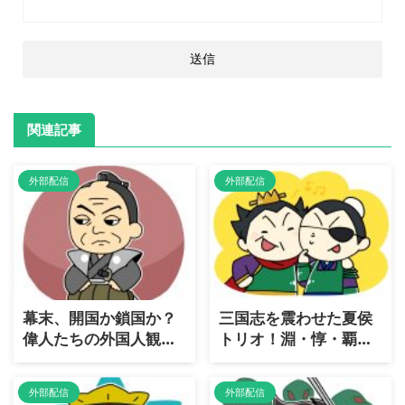
関連記事
外部配信
外部配信
幕末、開国か鎖国か？
三国志を震わせた夏侯
偉人たちの外国人観を
トリオ！淵・惇・覇、
［大解剖］
彼らの［真実に迫る］
外部配信
外部配信