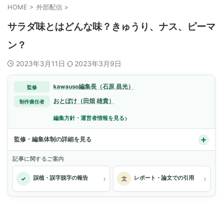
HOME
>
外部配信
>
サラダ味とはどんな味？きゅうり、ナス、ピーマ
ン？
2023年3月11日
2023年3月9日
kawauso編集長（石原 昌光）
監修
おとぼけ（田畑 雄貴）
制作責任者
›
編集方針・運営者情報を見る
監修・編集体制の詳細を見る
記事に関するご案内
›
›
誤植・誤字脱字の報告
レポート・論文での引用
✓
文