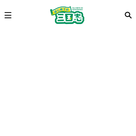
記事を検索
気になった三国志の合戦や人物、時代などを入力して
ね。中の人が24時間手動で検索結果を提示するよ（嘘
です）
例：曹操 赤壁の戦い