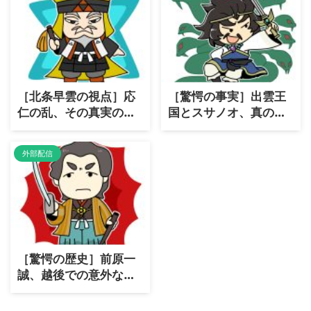
［北条早雲の視点］応
［驚愕の事実］出雲王
仁の乱、その真実の背
国とスサノオ、真の
景とは？
「国盗り物語」！
外部配信
［驚愕の歴史］前原一
誠、越後での意外な善
政とは？