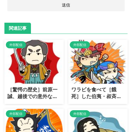
関連記事
外部配信
外部配信
［驚愕の歴史］前原一
ワラビを食べて［餓
誠、越後での意外な善
死］した伯夷・叔斉兄
政とは？
弟の悲劇！
外部配信
外部配信