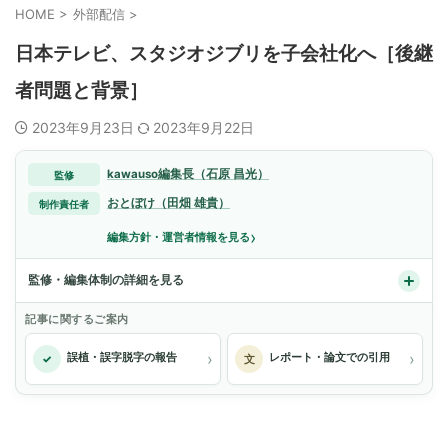
HOME
>
外部配信
>
日本テレビ、スタジオジブリを子会社化へ［後継
者問題と背景］
2023年9月23日
2023年9月22日
kawauso編集長（石原 昌光）
監修
おとぼけ（田畑 雄貴）
制作責任者
›
編集方針・運営者情報を見る
監修・編集体制の詳細を見る
記事に関するご案内
›
›
誤植・誤字脱字の報告
レポート・論文での引用
✓
文