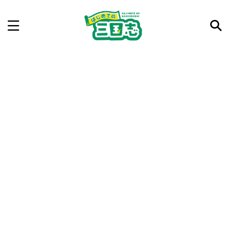
記事を検索
気になった三国志の合戦や人物、時代などを入力して
ね。中の人が24時間手動で検索結果を提示するよ（嘘
です）
例：曹操 赤壁の戦い