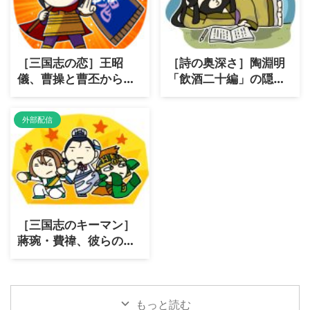
［三国志の恋］王昭
［詩の奥深さ］陶淵明
儀、曹操と曹丕からの
「飲酒二十編」の隠さ
特別な愛
れた魅力
外部配信
［三国志のキーマン］
蔣琬・費禕、彼らの影
響力とは？
もっと読む