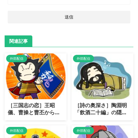
関連記事
外部配信
外部配信
［三国志の恋］王昭
［詩の奥深さ］陶淵明
儀、曹操と曹丕からの
「飲酒二十編」の隠さ
特別な愛
れた魅力
外部配信
外部配信