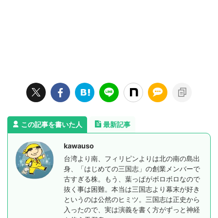
この記事を書いた人
最新記事
kawauso
台湾より南、フィリピンよりは北の南の島出
身、「はじめての三国志」の創業メンバーで
古すぎる株。もう、葉っぱがボロボロなので
抜く事は困難。本当は三国志より幕末が好き
というのは公然のヒミツ。三国志は正史から
入ったので、実は演義を書く方がずっと神経