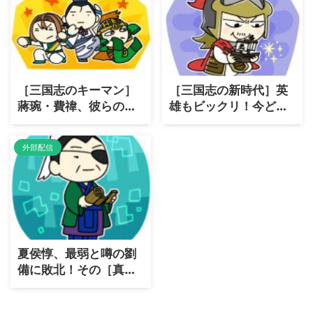
［三国志のキーマン］
［三国志の新時代］英
蔣琬・費禕、彼らの影
雄もビックリ！今どき
響力とは？
の三国志とは？
外部配信
夏侯惇、最弱と噂の劉
備に敗北！その［真
相］とは？