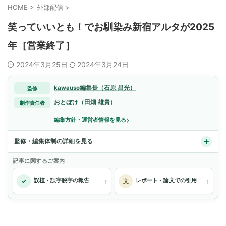
HOME
>
外部配信
>
笑っていいとも！でお馴染み新宿アルタが2025
年［営業終了］
2024年3月25日
2024年3月24日
kawauso編集長（石原 昌光）
監修
おとぼけ（田畑 雄貴）
制作責任者
›
編集方針・運営者情報を見る
監修・編集体制の詳細を見る
記事に関するご案内
›
›
誤植・誤字脱字の報告
レポート・論文での引用
✓
文