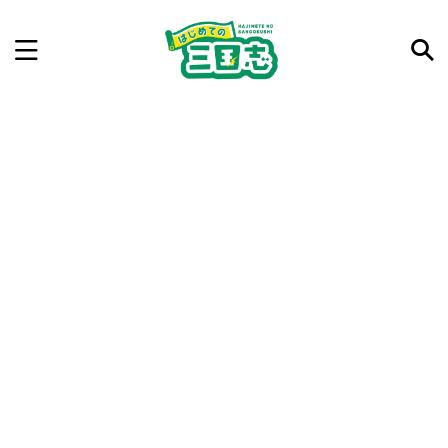
記事を検索
気になった三国志の合戦や人物、時代などを入力して
ね。中の人が24時間手動で検索結果を提示するよ（嘘
です）
例：曹操 赤壁の戦い