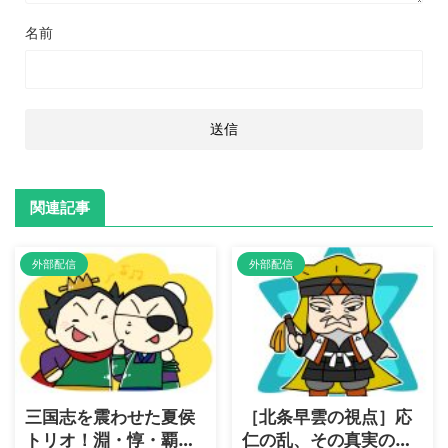
名前
関連記事
外部配信
外部配信
三国志を震わせた夏侯
［北条早雲の視点］応
トリオ！淵・惇・覇、
仁の乱、その真実の背