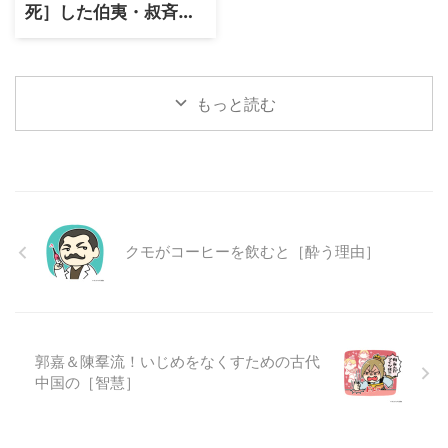
死］した伯夷・叔斉兄
弟の悲劇！
もっと読む
クモがコーヒーを飲むと［酔う理由］
郭嘉＆陳羣流！いじめをなくすための古代
中国の［智慧］