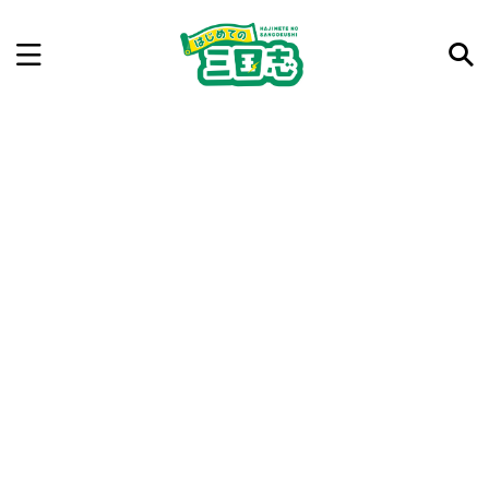
記事を検索
気になった三国志の合戦や人物、時代などを入力して
ね。中の人が24時間手動で検索結果を提示するよ（嘘
です）
例：曹操 赤壁の戦い