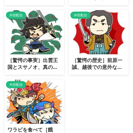
彼らの［真実に迫る］
景とは？
外部配信
外部配信
［驚愕の事実］出雲王
［驚愕の歴史］前原一
国とスサノオ、真の
誠、越後での意外な善
「国盗り物語」！
政とは？
外部配信
ワラビを食べて［餓