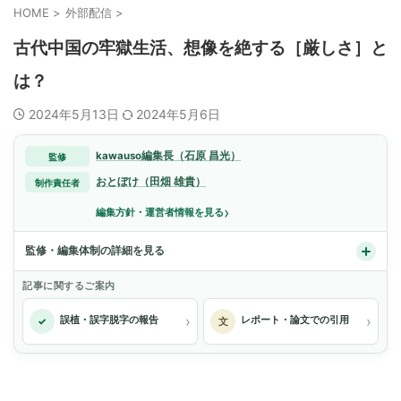
HOME
>
外部配信
>
古代中国の牢獄生活、想像を絶する［厳しさ］と
は？
2024年5月13日
2024年5月6日
kawauso編集長（石原 昌光）
監修
おとぼけ（田畑 雄貴）
制作責任者
›
編集方針・運営者情報を見る
監修・編集体制の詳細を見る
記事に関するご案内
›
›
誤植・誤字脱字の報告
レポート・論文での引用
✓
文