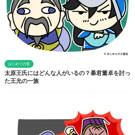
はじめての晋
太原王氏にはどんな人がいるの？暴君董卓を討っ
た王允の一族