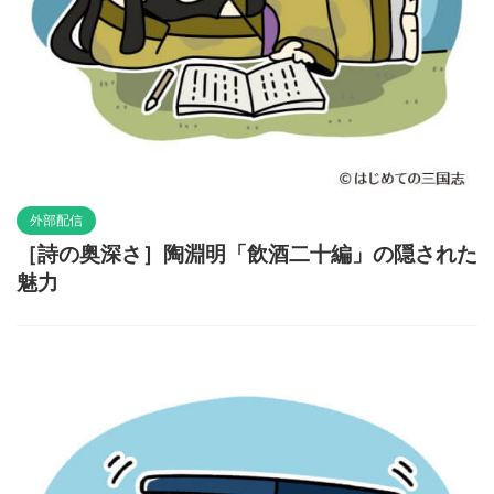
外部配信
［詩の奥深さ］陶淵明「飲酒二十編」の隠された
魅力