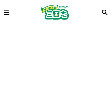
記事を検索
気になった三国志の合戦や人物、時代などを入力して
ね。中の人が24時間手動で検索結果を提示するよ（嘘
です）
例：曹操 赤壁の戦い