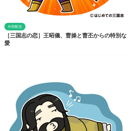
外部配信
［三国志の恋］王昭儀、曹操と曹丕からの特別な
愛