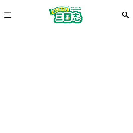
記事を検索
気になった三国志の合戦や人物、時代などを入力して
ね。中の人が24時間手動で検索結果を提示するよ（嘘
です）
例：曹操 赤壁の戦い