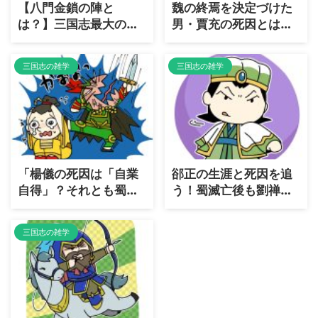
【八門金鎖の陣と
魏の終焉を決定づけた
は？】三国志最大の
男・賈充の死因とは？
罠・八門金鎖の陣の恐
歴史に残る「皇帝弑
怖と攻略方法を徹底解
逆」の代償
三国志の雑学
三国志の雑学
説
「楊儀の死因は「自業
郤正の生涯と死因を追
自得」？それとも蜀の
う！蜀滅亡後も劉禅を
宿命だったのか？
支えた忠臣の真実
三国志の雑学