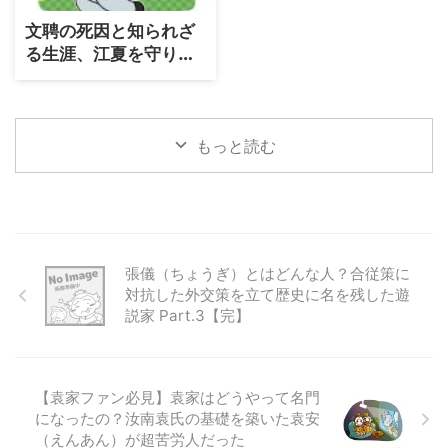
文聘の死因と知られざ
る生涯、江夏を守り抜
いた忠義の守護神はな
ぜ三国志演義では低評
価？
もっと読む
張儀（ちょうぎ）とはどんな人？合従策に
対抗した外交策を立て歴史に名を残した遊
説家 Part.3【完】
【袁家ファン必見】袁家はどうやって名門
になったの？汝南袁氏の基礎を築いた袁安
（えんあん）が超苦労人だった