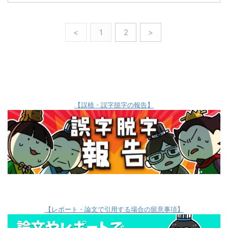
<
1
2
>
【誤植・誤字脱字の報告】
【レポート・論文で引用する場合の留意事項】