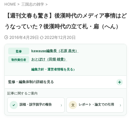
HOME
>
三国志の雑学
>
【週刊文春も驚き】後漢時代のメディア事情はど
うなっていた？後漢時代の立て札・扁（へん）
2016年4月29日
2022年12月20日
kawauso編集長（石原 昌光）
監修
おとぼけ（田畑 雄貴）
制作責任者
›
編集方針・運営者情報を見る
監修・編集体制の詳細を見る
記事に関するご案内
›
›
誤植・誤字脱字の報告
レポート・論文での引用
✓
文