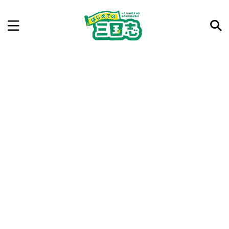
記事を検索
気になった三国志の合戦や人物、時代などを入力して
ね。中の人が24時間手動で検索結果を提示するよ（嘘
です）
例：曹操 赤壁の戦い