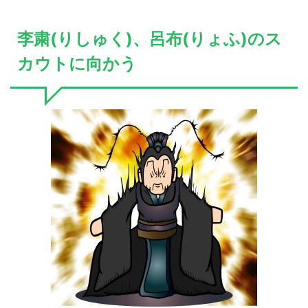
李粛(りしゅく)、呂布(りょふ)のス
カウトに向かう