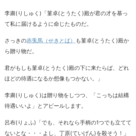
李粛(りしゅく)「菫卓(とうたく)殿が君の才を慕っ
て私に届けるように命じたものだ。
さっきの
赤兎馬（せきとば）
も菫卓(とうたく)殿か
ら贈り物だ。
君がもしも菫卓(とうたく)殿の下に来たらば、どれ
ほどの待遇になるか想像もつかない。」
李粛(りしゅく)は贈り物をしつつ、「こっちは結構
待遇いいよ」とアピールします。
呂布(りょふ)「でも、それなら手柄の1つでも立てて
ないとな・・・よし、丁原(ていげん)を殺そう！」