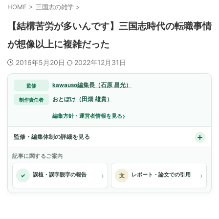
HOME
>
三国志の雑学
>
【結構苦労が多いんです】三国志時代の転職事情
が想像以上に複雑だった
2016年5月20日
2022年12月31日
kawauso編集長（石原 昌光）
監修
おとぼけ（田畑 雄貴）
制作責任者
›
編集方針・運営者情報を見る
監修・編集体制の詳細を見る
記事に関するご案内
›
›
誤植・誤字脱字の報告
レポート・論文での引用
✓
文