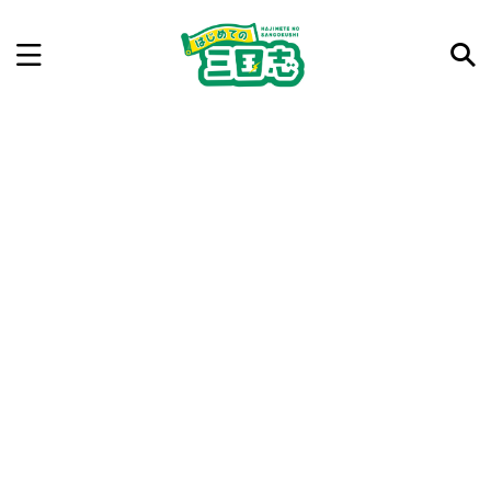
記事を検索
気になった三国志の合戦や人物、時代などを入力して
ね。中の人が24時間手動で検索結果を提示するよ（嘘
です）
例：曹操 赤壁の戦い