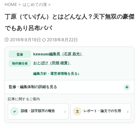
HOME
>
はじめての漢
>
丁原（ていげん）とはどんな人？天下無双の豪傑
でもあり呂布パパ
2016年9月19日
2018年8月22日
kawauso編集長（石原 昌光）
監修
おとぼけ（田畑 雄貴）
制作責任者
›
編集方針・運営者情報を見る
監修・編集体制の詳細を見る
記事に関するご案内
›
›
誤植・誤字脱字の報告
レポート・論文での引用
✓
文