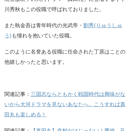
川秀秋もこの役職で呼ばれておりました。
また執金吾は青年時代の光武帝・
劉秀(りゅうしゅ
う)
も憧れを抱いていた役職。
このように名誉ある役職に任命された丁原はことの
他嬉しかったと思います。
関連記事：
三国志ならともかく戦国時代は興味がな
いから大河ドラマを見ないあなたへ。こうすれば真
田丸も楽しめる！
関連記事：
【真田丸】幸村だけじゃない！曹操、孔