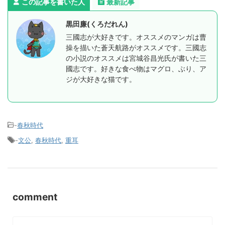
この記事を書いた人
最新記事
黒田廉(くろだれん)
三國志が大好きです。オススメのマンガは曹
操を描いた蒼天航路がオススメです。三國志
の小説のオススメは宮城谷昌光氏が書いた三
國志です。好きな食べ物はマグロ、ぶり、ア
ジが大好きな猫です。
-
春秋時代
-
文公
,
春秋時代
,
重耳
comment