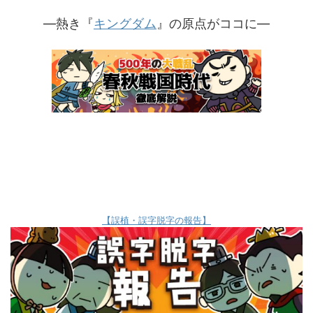
—熱き『
キングダム
』の原点がココに—
【誤植・誤字脱字の報告】