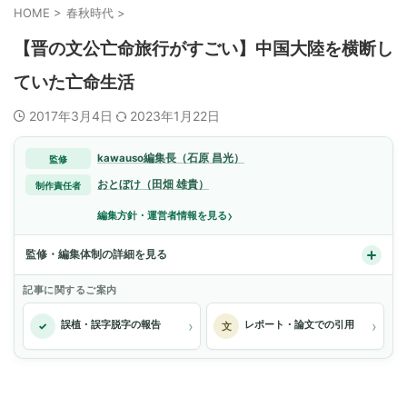
HOME
>
春秋時代
>
【晋の文公亡命旅行がすごい】中国大陸を横断し
ていた亡命生活
2017年3月4日
2023年1月22日
kawauso編集長（石原 昌光）
監修
おとぼけ（田畑 雄貴）
制作責任者
›
編集方針・運営者情報を見る
監修・編集体制の詳細を見る
記事に関するご案内
›
›
誤植・誤字脱字の報告
レポート・論文での引用
✓
文