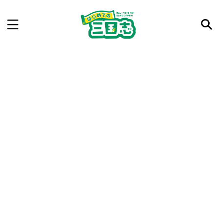
記事を検索
気になった三国志の合戦や人物、時代などを入力して
ね。中の人が24時間手動で検索結果を提示するよ（嘘
です）
例：曹操 赤壁の戦い