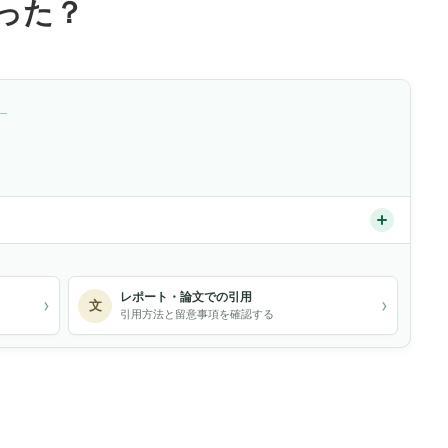
った？
）
レポート・論文での引用
›
›
文
引用方法と留意事項を確認する