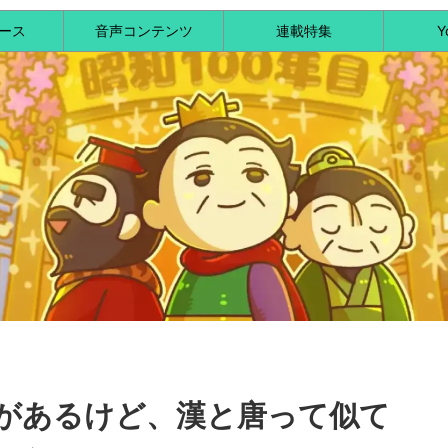
ース
音声コンテンツ
連載特集
Y
があるけど、漢と唐って似て