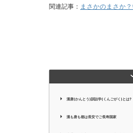
関連記事：
まさかのまさか？
漢唐(かんとう)訓詁学(くんごがく)とは?
漢も唐も都は長安でご長寿国家