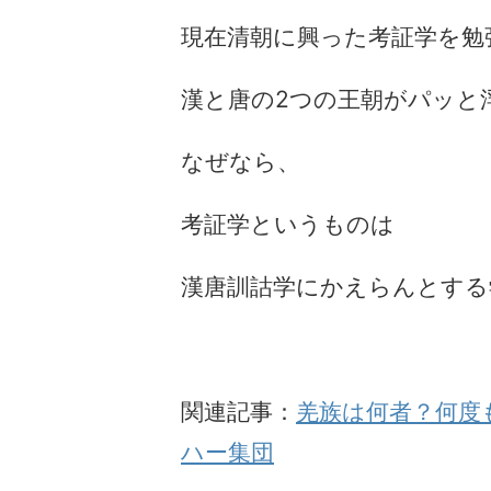
現在清朝に興った考証学を勉
漢と唐の2つの王朝がパッと
なぜなら、
考証学というものは
漢唐訓詁学にかえらんとする
関連記事：
羌族は何者？何度
ハー集団