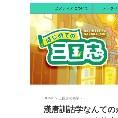
当メディアについて
データベ
HOME
>
三国志の雑学
>
漢唐訓詁学なんての