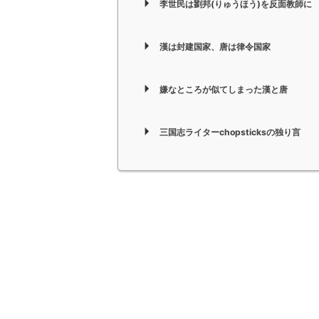
李世民は劉邦(りゅうほう)を反面教師に
漢は封建国家、唐は律令国家
嫌なところが似てしまった漢と唐
三国志ライターchopsticksの独り言