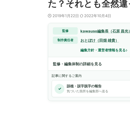
た？それとも全然違
2019年1月22日
2022年10月4日
kawauso編集長（石原 昌光
監修
おとぼけ（田畑 雄貴）
制作責任者
›
編集方針・運営者情報を見る
監修・編集体制の詳細を見る
記事に関するご案内
誤植・誤字脱字の報告
✓
気づいた箇所を編集部へ送る