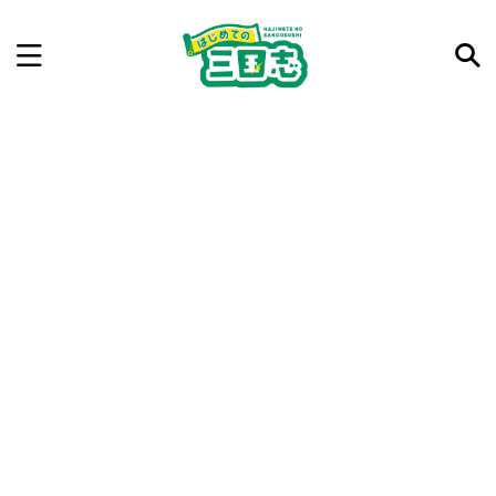
記事を検索
気になった三国志の合戦や人物、時代などを入力して
ね。中の人が24時間手動で検索結果を提示するよ（嘘
です）
例：曹操 赤壁の戦い