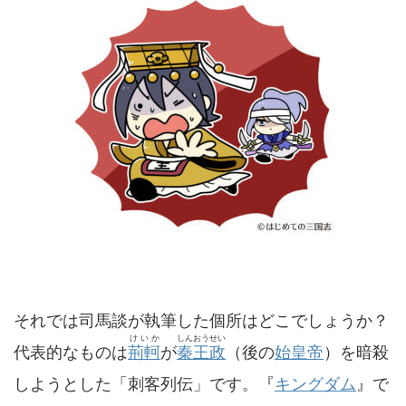
それでは司馬談が執筆した個所はどこでしょうか？
けいか
しんおうせい
代表的なものは
荊軻
が
秦王政
（後の
始皇帝
）を暗殺
しようとした「刺客列伝」です。『
キングダム
』で