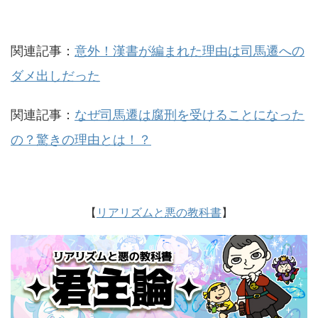
関連記事：
意外！漢書が編まれた理由は司馬遷への
ダメ出しだった
関連記事：
なぜ司馬遷は腐刑を受けることになった
の？驚きの理由とは！？
【
リアリズムと悪の教科書
】