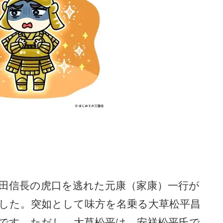
田信長の虎口を逃れた元康（家康）一行が
した。突如として味方を名乗る大草松平昌
です。ただし、大草松平は、安祥松平氏で