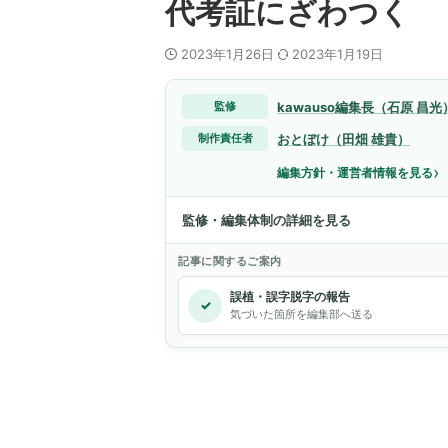
代考証にざわつく
2023年1月26日
2023年1月19日
kawauso編集長（石原 昌光
監修
おとぼけ（田畑 雄貴）
制作責任者
›
編集方針・運営者情報を見る
監修・編集体制の詳細を見る
記事に関するご案内
誤植・誤字脱字の報告
✓
気づいた箇所を編集部へ送る