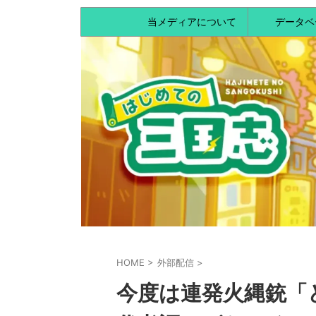
当メディアについて
データベ
HOME
>
外部配信
>
今度は連発火縄銃「