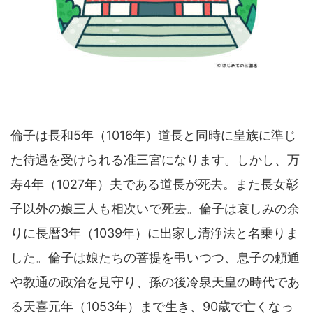
倫子は長和5年（1016年）道長と同時に皇族に準じ
た待遇を受けられる准三宮になります。しかし、万
寿4年（1027年）夫である道長が死去。また長女彰
子以外の娘三人も相次いで死去。倫子は哀しみの余
りに長暦3年（1039年）に出家し清浄法と名乗りま
した。倫子は娘たちの菩提を弔いつつ、息子の頼通
や教通の政治を見守り、孫の後冷泉天皇の時代であ
る天喜元年（1053年）まで生き、90歳で亡くなっ