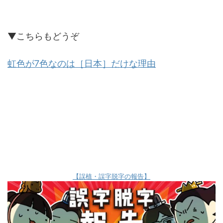
▼こちらもどうぞ
虹色が7色なのは［日本］だけな理由
【誤植・誤字脱字の報告】