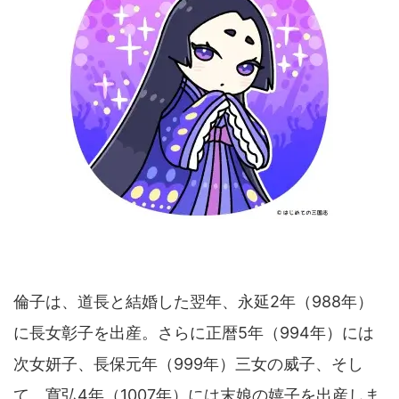
倫子は、道長と結婚した翌年、永延2年（988年）
に長女彰子を出産。さらに正暦5年（994年）には
次女妍子、長保元年（999年）三女の威子、そし
て、寛弘4年（1007年）には末娘の嬉子を出産しま