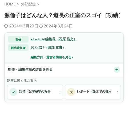
HOME
>
外部配信
>
源倫子はどんな人？道長の正室のスゴイ［功績］
2024年3月29日
2024年3月24日
kawauso編集長（石原 昌光）
監修
おとぼけ（田畑 雄貴）
制作責任者
›
編集方針・運営者情報を見る
監修・編集体制の詳細を見る
記事に関するご案内
›
›
誤植・誤字脱字の報告
レポート・論文での引用
✓
文