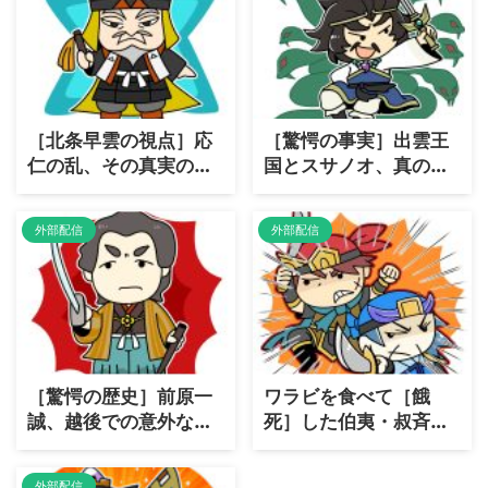
［北条早雲の視点］応
［驚愕の事実］出雲王
仁の乱、その真実の背
国とスサノオ、真の
景とは？
「国盗り物語」！
外部配信
外部配信
［驚愕の歴史］前原一
ワラビを食べて［餓
誠、越後での意外な善
死］した伯夷・叔斉兄
政とは？
弟の悲劇！
外部配信