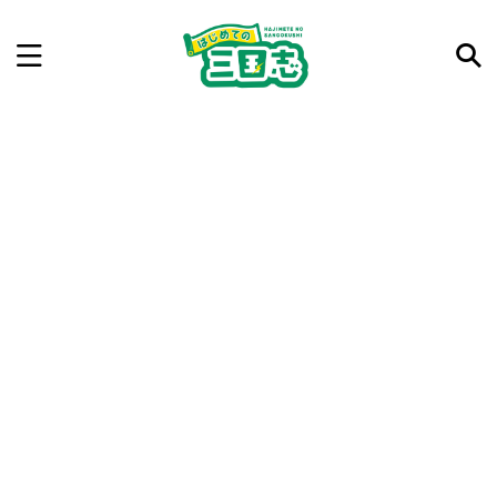
記事を検索
気になった三国志の合戦や人物、時代などを入力して
ね。中の人が24時間手動で検索結果を提示するよ（嘘
です）
例：曹操 赤壁の戦い