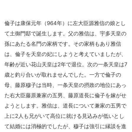
倫子は康保元年（964年）に左大臣源雅信の娘とし
て土御門邸で誕生します。父の雅信は、宇多天皇の
孫にあたる名門の家柄です。その家柄もあり雅信
は、倫子を天皇の妃にしようと考えていましたが、
年齢が近い花山天皇は2年で退位。次の一条天皇は7
歳と釣り合いが取れませんでした。一方で倫子の
母、藤原穆子は当時、一条天皇の摂政の地位にあっ
た右大臣藤原兼家の五男、藤原道長に倫子を嫁がせ
ようとします。雅信は、道長について兼家の五男で
上に2人も兄がいて高位に就ける見込みが低いとし
て結婚には消極的でしたが、穆子は強引に縁談を進