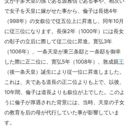
父が宇多天皇の孫である源雅信である事や、相次い
で女子を天皇に嫁がせた事から、倫子は長徳4年
（998年）の女叙位で従五位上に昇進し、同年10月
に従三位になります。長保2年（1000年）には長女
の彰子の立后に際して従二位に昇進。寛弘3年
（1006年）、一条天皇が東三条邸と一条邸を御幸
した際に正二位に、寛弘5年（1008年）、敦成親
王
（後一条天皇）誕生により従一位に昇進しました。
これは、夫である道長の正二位よりも上で、以後、
10年間、倫子は道長よりも叙位が上でした。このよ
うに倫子が厚遇された背景には、当時、天皇の子女
の教育を后の母が代行していた事が影響していま
す。