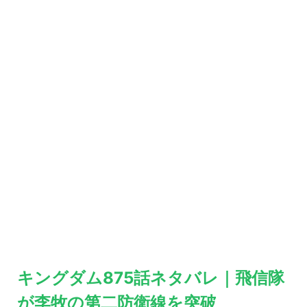
キングダム875話ネタバレ｜飛信隊
が李牧の第二防衛線を突破