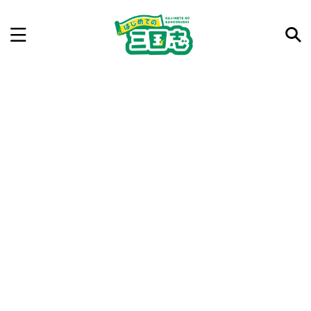
記事を検索
気になった三国志の合戦や人物、時代などを入力して
ね。中の人が24時間手動で検索結果を提示するよ（嘘
です）
例：曹操 赤壁の戦い