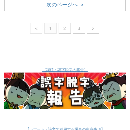
次のページへ >
<
1
2
3
>
【誤植・誤字脱字の報告】
【レポート・論文で引用する場合の留意事項】