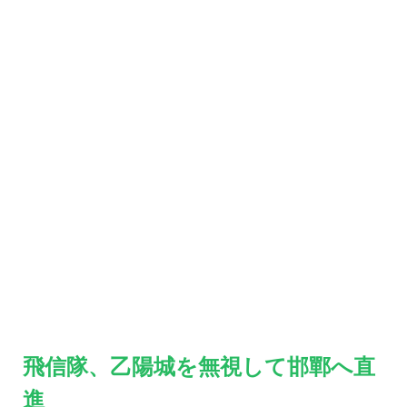
飛信隊、乙陽城を無視して邯鄲へ直
進