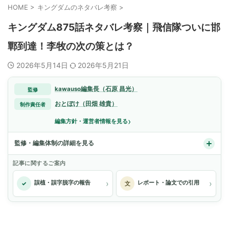
HOME
>
キングダムのネタバレ考察
>
キングダム875話ネタバレ考察｜飛信隊ついに邯
鄲到達！李牧の次の策とは？
2026年5月14日
2026年5月21日
kawauso編集長（石原 昌光）
監修
おとぼけ（田畑 雄貴）
制作責任者
›
編集方針・運営者情報を見る
監修・編集体制の詳細を見る
記事に関するご案内
›
›
誤植・誤字脱字の報告
レポート・論文での引用
✓
文