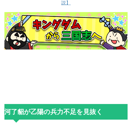
説】
河了貂が乙陽の兵力不足を見抜く