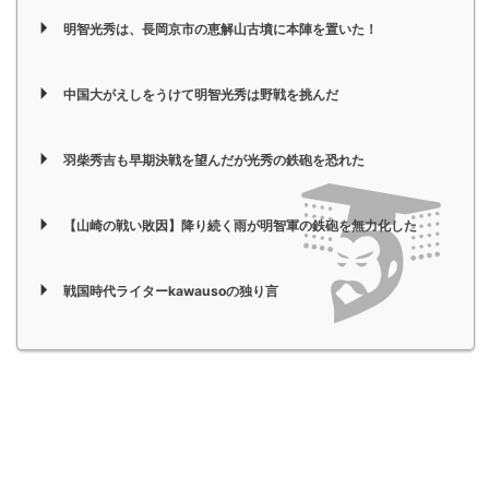
明智光秀は、長岡京市の恵解山古墳に本陣を置いた！
中国大がえしをうけて明智光秀は野戦を挑んだ
羽柴秀吉も早期決戦を望んだが光秀の鉄砲を恐れた
【山崎の戦い敗因】降り続く雨が明智軍の鉄砲を無力化した
戦国時代ライターkawausoの独り言