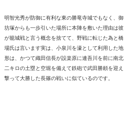
明智光秀が防御に有利な東の勝竜寺城でもなく、御
坊塚からも一歩引いた場所に本陣を敷いた理由は彼
が籠城戦と言う概念を捨てて、野戦に転じた為と橋
場氏は言います実は、小泉川を濠として利用した地
形は、かつて織田信長が設楽原に連吾川を前に南北
二キロの土塁と空堀を備えて鉄砲で武田勝頼を迎え
撃って大勝した長篠の戦いに似ているのです。