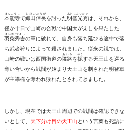
ほんのうじ
おだのぶなが
あけちみつひで
本能寺
で
織田信長
を討った
明智光秀
は、それから、
僅か十日で山崎の合戦で中国大がえしを果たした
はしばひでよし
羽柴秀吉
の軍に破れて、自身も落ち延びる途中で落
ち武者狩りによって殺されました。従来の説では、
あいろ
やく
山崎の戦いは西国街道の
隘路
を
扼
する天王山を巡る
奪い合いから戦闘が始まり天王山を制された明智軍
が主導権を奪われ敗れたとされてきました。
しかし、現在では天王山周辺での戦闘は確認できな
いとして、
天下分け目の天王山
という言葉も死語に