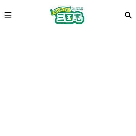
記事を検索
気になった三国志の合戦や人物、時代などを入力して
ね。中の人が24時間手動で検索結果を提示するよ（嘘
です）
例：曹操 赤壁の戦い