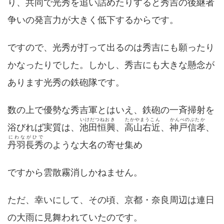
り、共同で光秀を追い詰めたりすると秀吉の後継者
争いの発言力が大きく低下するからです。
ですので、光秀が打って出るのは秀吉にも願ったり
かなったりでした。しかし、秀吉にも大きな懸念が
あります光秀の鉄砲隊です。
数の上で優勢な秀吉軍とはいえ、鉄砲の一斉掃射を
いけだつねおき
たかやまうこん
かんべのぶたか
浴びれば実質は、
池田恒興
、
高山右近
、
神戸信孝
、
にわながひで
丹羽長秀
のような大名の寄せ集め
ですから雲散霧消しかねません。
ただ、幸いにして、その頃、京都・奈良周辺は連日
の大雨に見舞われていたのです。