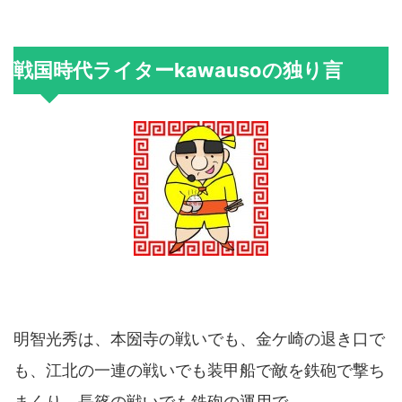
戦国時代ライターkawausoの独り言
明智光秀は、本圀寺の戦いでも、金ケ崎の退き口で
も、江北の一連の戦いでも装甲船で敵を鉄砲で撃ち
まくり、長篠の戦いでも鉄砲の運用で