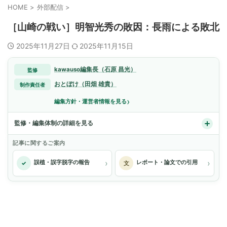
HOME
>
外部配信
>
［山崎の戦い］明智光秀の敗因：長雨による敗北
2025年11月27日
2025年11月15日
kawauso編集長（石原 昌光）
監修
おとぼけ（田畑 雄貴）
制作責任者
›
編集方針・運営者情報を見る
監修・編集体制の詳細を見る
記事に関するご案内
›
›
誤植・誤字脱字の報告
レポート・論文での引用
✓
文