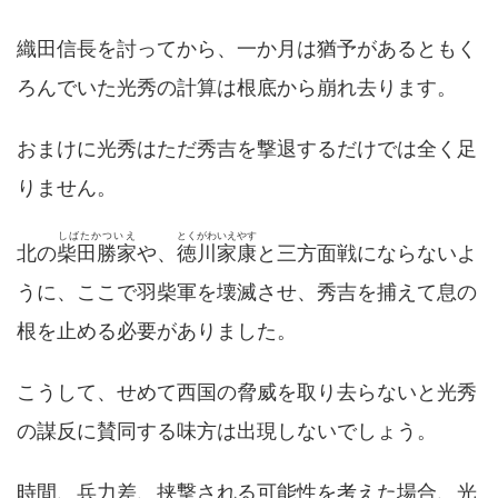
織田信長を討ってから、一か月は猶予があるともく
ろんでいた光秀の計算は根底から崩れ去ります。
おまけに光秀はただ秀吉を撃退するだけでは全く足
りません。
しばたかついえ
とくがわいえやす
北の
柴田勝家
や、
徳川家康
と三方面戦にならないよ
うに、ここで羽柴軍を壊滅させ、秀吉を捕えて息の
根を止める必要がありました。
こうして、せめて西国の脅威を取り去らないと光秀
の謀反に賛同する味方は出現しないでしょう。
時間、兵力差、挟撃される可能性を考えた場合、光