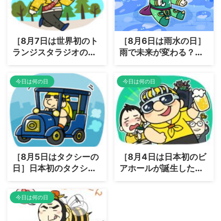
［8月7日は世界初のト
［8月6日は雨水の日］
ランジスタラジオの発
雨で未来が変わる？
売日］ポケットに革
「雨水」がエネルギー
命！音が動き出した日
になる日が来るかも
今日は何の日
今日は何の日
［8月5日はタクシーの
［8月4日は日本初のビ
日］日本初のタクシー
アホールが誕生した］
は黒塗りじゃなかっ
あのビール会社が仕掛
た！
け人だった？
今日は何の日