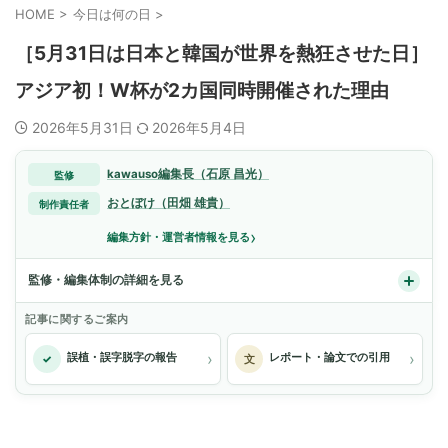
HOME
>
今日は何の日
>
［5月31日は日本と韓国が世界を熱狂させた日］
アジア初！W杯が2カ国同時開催された理由
2026年5月31日
2026年5月4日
kawauso編集長（石原 昌光）
監修
おとぼけ（田畑 雄貴）
制作責任者
›
編集方針・運営者情報を見る
監修・編集体制の詳細を見る
記事に関するご案内
›
›
誤植・誤字脱字の報告
レポート・論文での引用
✓
文