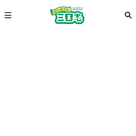
記事を検索
気になった三国志の合戦や人物、時代などを入力して
ね。中の人が24時間手動で検索結果を提示するよ（嘘
です）
例：曹操 赤壁の戦い