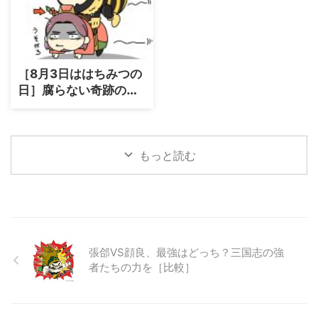
［8月3日ははちみつの
日］腐らない奇跡の食
品？はちみつが数千年
も持つワケ
もっと読む
張郃VS顔良、最強はどっち？三国志の強
者たちの力を［比較］