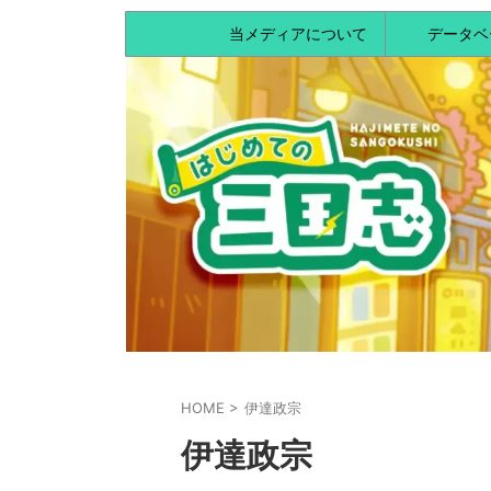
当メディアについて
データベ
HOME
>
伊達政宗
伊達政宗