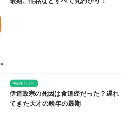
最期、性格などすべて丸わかり！
戦国時代 (日本)
伊達政宗の死因は食道癌だった？遅れ
てきた天才の晩年の最期