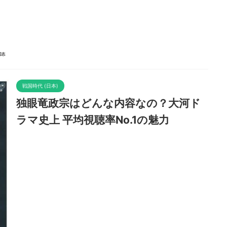
戦国時代 (日本)
独眼竜政宗はどんな内容なの？大河ド
ラマ史上 平均視聴率No.1の魅力