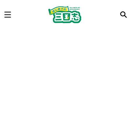
記事を検索
気になった三国志の合戦や人物、時代などを入力して
ね。中の人が24時間手動で検索結果を提示するよ（嘘
です）
例：曹操 赤壁の戦い