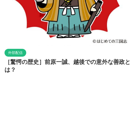
外部配信
［驚愕の歴史］前原一誠、越後での意外な善政と
は？