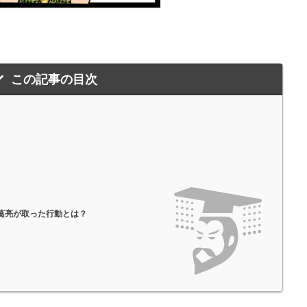
この記事の目次
」
葛亮が取った行動とは？