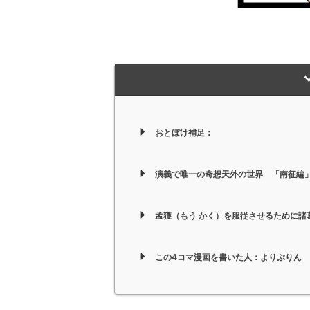
おとぼけ補足：
演義で唯一の奇想天外の世界 「南征編
孟獲（もう かく）を服従させるために諸
この4コマ漫画を書いた人：よりぶりん