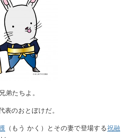
兄弟たちよ。
代表のおとぼけだ。
獲
（もう かく）とその妻で登場する
祝融