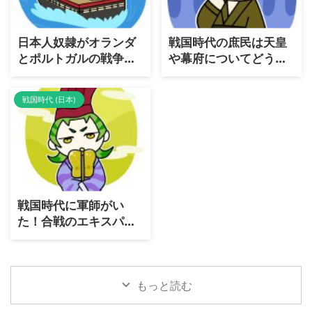
日本人奴隷がオランダ
戦国時代の庶民は天皇
とポルトガルの戦争に
や幕府についてどう考
参加していた
えていたの？
戦国時代 (日本)
戦国時代に軍師がい
た！合戦のエキスパー
ト軍師と軍配者はどう
違う？
もっと読む