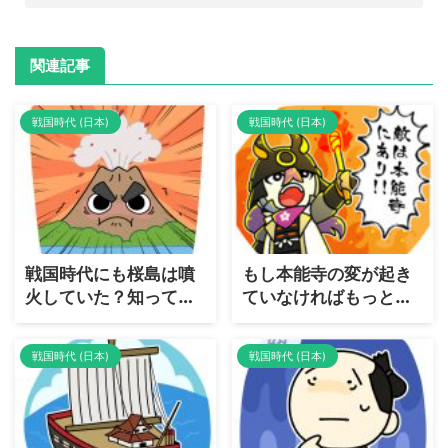
関連記事
戦国時代 (日本)
戦国時代 (日本)
戦国時代にも桜島は噴
もし本能寺の変が起き
火していた？知ってい
ていなければもっと大
るようで知らない桜島
きな「本能寺の変」が
について解説
起きていた？日本史ど
戦国時代 (日本)
戦国時代 (日本)
ころか世界史レベルの
if展開を考える