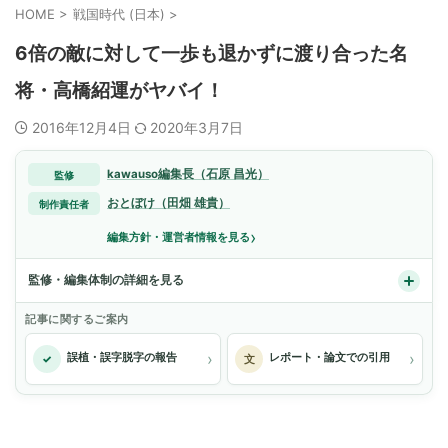
HOME
>
戦国時代 (日本)
>
6倍の敵に対して一歩も退かずに渡り合った名
将・高橋紹運がヤバイ！
2016年12月4日
2020年3月7日
kawauso編集長（石原 昌光）
監修
おとぼけ（田畑 雄貴）
制作責任者
›
編集方針・運営者情報を見る
監修・編集体制の詳細を見る
記事に関するご案内
›
›
誤植・誤字脱字の報告
レポート・論文での引用
✓
文