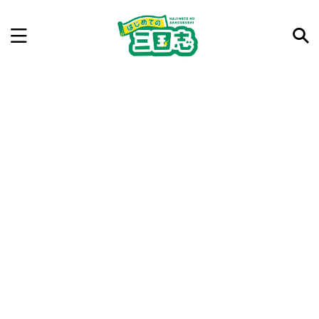
記事を検索
気になった三国志の合戦や人物、時代などを入力して
ね。中の人が24時間手動で検索結果を提示するよ（嘘
です）
例：曹操 赤壁の戦い