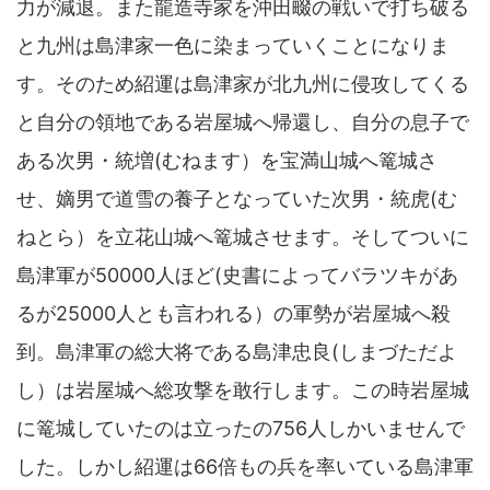
力が減退。また龍造寺家を沖田畷の戦いで打ち破る
と九州は島津家一色に染まっていくことになりま
す。そのため紹運は島津家が北九州に侵攻してくる
と自分の領地である岩屋城へ帰還し、自分の息子で
ある次男・統増(むねます）を宝満山城へ篭城さ
せ、嫡男で道雪の養子となっていた次男・統虎(む
ねとら）を立花山城へ篭城させます。そしてついに
島津軍が50000人ほど(史書によってバラツキがあ
るが25000人とも言われる）の軍勢が岩屋城へ殺
到。島津軍の総大将である島津忠良(しまづただよ
し）は岩屋城へ総攻撃を敢行します。この時岩屋城
に篭城していたのは立ったの756人しかいませんで
した。しかし紹運は66倍もの兵を率いている島津軍