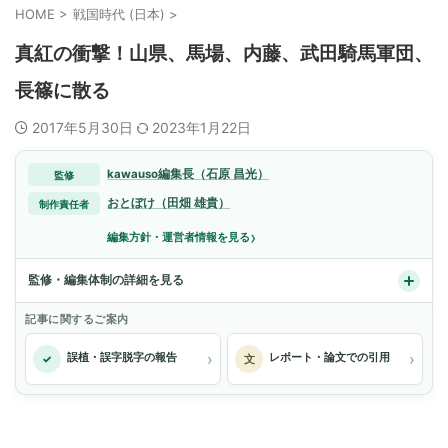
HOME
>
戦国時代 (日本)
>
真紅の衝撃！山県、馬場、内藤、武田騎馬軍団、
長篠に散る
2017年5月30日
2023年1月22日
kawauso編集長（石原 昌光）
監修
おとぼけ（田畑 雄貴）
制作責任者
›
編集方針・運営者情報を見る
監修・編集体制の詳細を見る
記事に関するご案内
›
›
誤植・誤字脱字の報告
レポート・論文での引用
✓
文