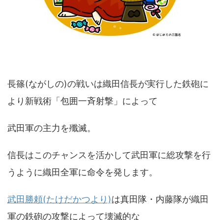
長篠(ながしの)の戦いは織田信長が実行した鉄砲に
より新戦術「包囲一斉射撃」によって
武田軍の主力を殲滅。
信長はこのチャンスを活かして武田軍に総攻撃を行
うように織田全軍に命令を発します。
武田勝頼(たけだかつより)
は真田隊・内藤隊が織田
軍の鉄砲の攻撃によって壊滅的な