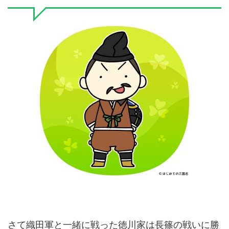
さて織田軍と一緒に戦った徳川家は長篠の戦いに勝