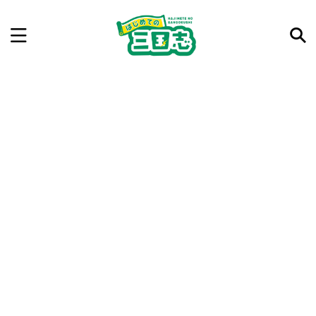
記事を検索
気になった三国志の合戦や人物、時代などを入力して
ね。中の人が24時間手動で検索結果を提示するよ（嘘
です）
例：曹操 赤壁の戦い