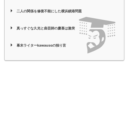
二人の関係を修復不能にした横浜鎖港問題
真っすぐな久光と曲芸師の慶喜は激突
幕末ライターkawausoの独り言