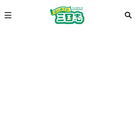
記事を検索
気になった三国志の合戦や人物、時代などを入力して
ね。中の人が24時間手動で検索結果を提示するよ（嘘
です）
例：曹操 赤壁の戦い