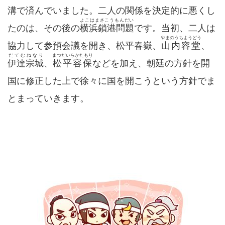
溝で済んでいました。二人の関係を決定的に悪くし
よこはまさこうもんだい
たのは、その後の
横浜鎖港問題
です。当初、二人は
やまのうちようどう
協力して参預会議を開き、松平春嶽、
山内容堂
、
だてむねなり
まつだいらかたもり
伊達宗城
、
松平容保
などを加え、朝廷の方針を開
国に修正した上で徐々に国を開こうという方針でま
とまっていきます。