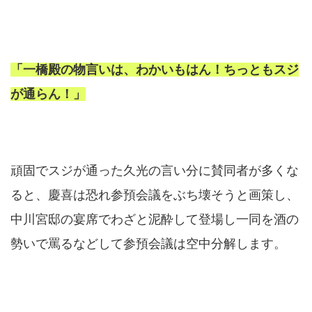
「一橋殿の物言いは、わかいもはん！ちっともスジ
が通らん！」
頑固でスジが通った久光の言い分に賛同者が多くな
ると、慶喜は恐れ参預会議をぶち壊そうと画策し、
中川宮邸の宴席でわざと泥酔して登場し一同を酒の
勢いで罵るなどして参預会議は空中分解します。