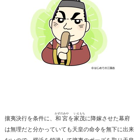
かずのみや
いえもち
攘夷決行を条件に、
和宮
を
家茂
に降嫁させた幕府
は無理だと分かっていても天皇の命令を無下に出来