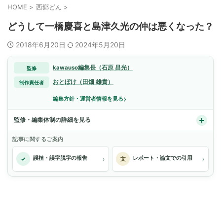
HOME
>
西郷どん
>
どうして一橋慶喜と島津久光の仲は悪くなった？
2018年6月20日
2024年5月20日
kawauso編集長（石原 昌光）
監修
おとぼけ（田畑 雄貴）
制作責任者
›
編集方針・運営者情報を見る
監修・編集体制の詳細を見る
記事に関するご案内
›
›
誤植・誤字脱字の報告
レポート・論文での引用
✓
文