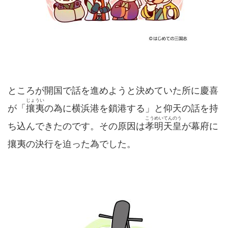
ところが開国で話を進めようと決めていた所に慶喜
じょうい
が「
攘夷
の為に横浜港を鎖港する」と仰天の話を持
こうめいてんのう
ち込んできたのです。その原因は
孝明天皇
が幕府に
攘夷の決行を迫った為でした。