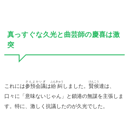
真っすぐな久光と曲芸師の慶喜は激
突
さんよかいぎ
ふんきゅう
けんこう
これには
参預会議
は
紛糾
しました。
賢侯
達は、
口々に「意味ないじゃん」と鎖港の無謀を主張しま
す。特に、激しく抗議したのが久光でした。