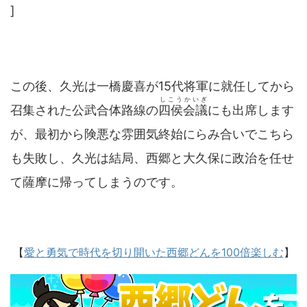
]
この後、久光は一橋慶喜が15代将軍に就任してから
しこうかいぎ
召集された公武合体路線の
四侯会議
にも出席します
が、最初から険悪な雰囲気終始にらみ合いでこちら
も失敗し、久光は結局、西郷と大久保に政治を任せ
て薩摩に帰ってしまうのです。
【
愛と勇気で時代を切り開いた西郷どんを100倍楽しむ
】