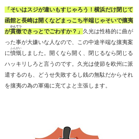
「そいはスジが違いもすじゃろう！
横浜だけ閉じて
函館と長崎は開くなどまっこち半端じゃ
そいで攘夷
かんてつ
が
貫徹
できっとでごわすか？」
久光は性格的に曲が
った事が大嫌いな人なので、この中途半端な攘夷案
ふんがい
に
憤慨
しました。開くなら開く、閉じるなら閉じる
ハッキリしろと言うのです。久光は使節を欧州に派
遣するのも、どうせ失敗するし銭の無駄だからそれ
を攘夷の為の軍備に充てよと主張します。