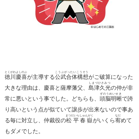
とくがわよしのぶ
こうぶがったいこうそう
徳川慶喜
が主導する
公武合体構想
がご破算になった
しまづひさみつ
大きな理由は、慶喜と薩摩藩父、
島津久光
の仲が非
ずのうめいせき
常に悪いという事でした。どちらも、
頭脳明晰
で誇
り高いという点が似ていて譲歩が出来ないので事あ
まつだいらしゅんがく
なだ
る毎に対立し、仲裁役の
松平春嶽
がいくら
宥
めて
もダメでした。