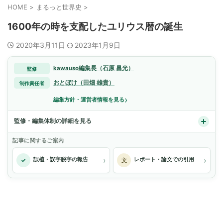
HOME
>
まるっと世界史
>
1600年の時を支配したユリウス暦の誕生
2020年3月11日
2023年1月9日
kawauso編集長（石原 昌光）
監修
おとぼけ（田畑 雄貴）
制作責任者
›
編集方針・運営者情報を見る
監修・編集体制の詳細を見る
記事に関するご案内
›
›
誤植・誤字脱字の報告
レポート・論文での引用
✓
文