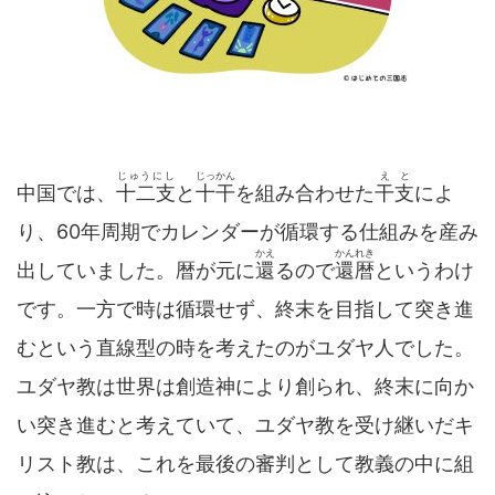
じゅうにし
じっかん
えと
中国では、
十二支
と
十干
を組み合わせた
干支
によ
り、60年周期でカレンダーが循環する仕組みを産み
かえ
かんれき
出していました。暦が元に
還
るので
還暦
というわけ
です。一方で時は循環せず、終末を目指して突き進
むという直線型の時を考えたのがユダヤ人でした。
ユダヤ教は世界は創造神により創られ、終末に向か
い突き進むと考えていて、ユダヤ教を受け継いだキ
リスト教は、これを最後の審判として教義の中に組