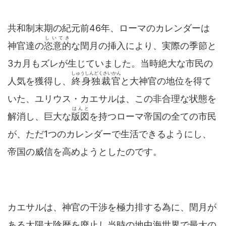
共和制末期の紀元前46年、ローマのカレンダーは
しいてき
神官達の
恣意的
な閏月の挿入により、実際の季節と
3カ月もズレが生じていました。当時絶大な市民の
しゅうしんどくさいかん
人気を獲得し、
終身独裁官
と大神官の地位を得て
いた、ユリウス・カエサルは、この非合理な状態を
はんと
解消し、巨大な
版図
を持つローマ帝国の全ての市民
が、ただ1つのカレンダーで生活できるようにし、
帝国の威信を高めようとしたのです。
カエサルは、神官の干渉を極力排する為に、閏月が
ある太陽太陰暦を廃止し当時の地中海世界で最大の