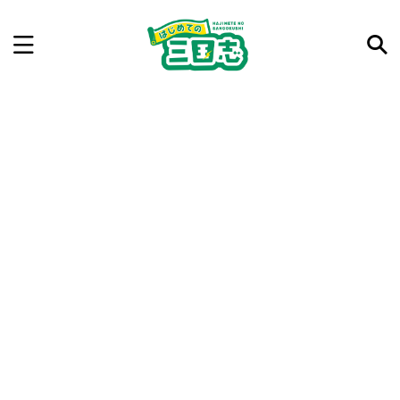
記事を検索
気になった三国志の合戦や人物、時代などを入力して
ね。中の人が24時間手動で検索結果を提示するよ（嘘
です）
例：曹操 赤壁の戦い