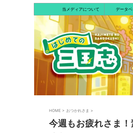
当メディアについて
データベ
HOME
>
おつかれさま
>
今週もお疲れさま！