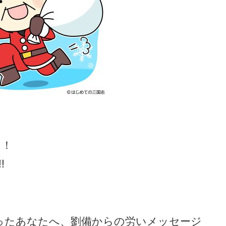
ま！
!
ったあなたへ、劉備からの労いメッセージ