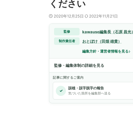
ください
2020年12月25日
2022年11月21日
kawauso編集長（石原 昌光
監修
おとぼけ（田畑 雄貴）
制作責任者
›
編集方針・運営者情報を見る
監修・編集体制の詳細を見る
記事に関するご案内
誤植・誤字脱字の報告
✓
気づいた箇所を編集部へ送る