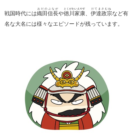
おだのぶなが
とくがわいえやす
だてまさむね
戦国時代には
織田信長
や
徳川家康
、
伊達政宗
など有
名な大名には様々なエピソードが残っています。