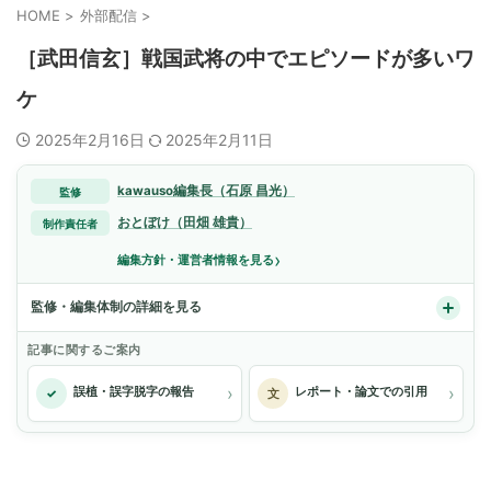
HOME
>
外部配信
>
［武田信玄］戦国武将の中でエピソードが多いワ
ケ
2025年2月16日
2025年2月11日
kawauso編集長（石原 昌光）
監修
おとぼけ（田畑 雄貴）
制作責任者
›
編集方針・運営者情報を見る
監修・編集体制の詳細を見る
記事に関するご案内
›
›
誤植・誤字脱字の報告
レポート・論文での引用
✓
文