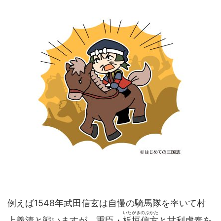
例えば1548年武田信玄は自慢の騎馬隊を率いて村
いたがきのぶかた
上義清と戦いますが、重臣・
板垣信方
と甘利虎泰を