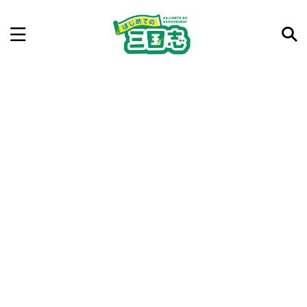
記事を検索
気になった三国志の合戦や人物、時代などを入力して
ね。中の人が24時間手動で検索結果を提示するよ（嘘
です）
例：曹操 赤壁の戦い