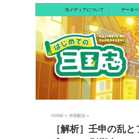
当メディアについて
データベ
HOME
>
外部配信
>
［解析］壬申の乱と