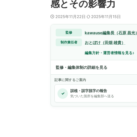
感とその影響力
2025年11月22日
2025年11月15日
kawauso編集長（石原 昌光
監修
おとぼけ（田畑 雄貴）
制作責任者
›
編集方針・運営者情報を見る
監修・編集体制の詳細を見る
記事に関するご案内
誤植・誤字脱字の報告
✓
気づいた箇所を編集部へ送る