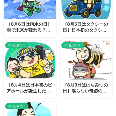
［8月6日は雨水の日］
［8月5日はタクシーの
雨で未来が変わる？
日］日本初のタクシー
「雨水」がエネルギー
は黒塗りじゃなかっ
になる日が来るかも
た！
今日は何の日
今日は何の日
［8月4日は日本初のビ
［8月3日ははちみつの
アホールが誕生した］
日］腐らない奇跡の食
あのビール会社が仕掛
品？はちみつが数千年
け人だった？
も持つワケ
今日は何の日