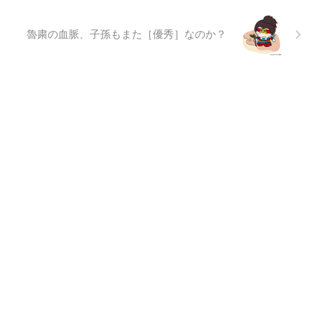
魯粛の血脈、子孫もまた［優秀］なのか？