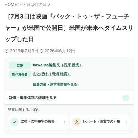
HOME
>
今日は何の日
>
［7月3日は映画『バック・トゥ・ザ・フューチ
ャー』が米国で公開日］米国が未来へタイムスリ
ップした日
2026年7月3日
2026年6月12日
kawauso編集長（石原 昌光）
監修
おとぼけ（田畑 雄貴）
制作責任者
›
編集方針・運営者情報を見る
監修・編集体制の詳細を見る
記事に関するご案内
›
›
誤植・誤字脱字の報告
レポート・論文での引用
✓
文