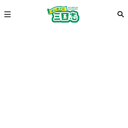
記事を検索
気になった三国志の合戦や人物、時代などを入力して
ね。中の人が24時間手動で検索結果を提示するよ（嘘
です）
例：曹操 赤壁の戦い