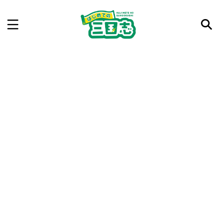
記事を検索
気になった三国志の合戦や人物、時代などを入力して
ね。中の人が24時間手動で検索結果を提示するよ（嘘
です）
例：曹操 赤壁の戦い