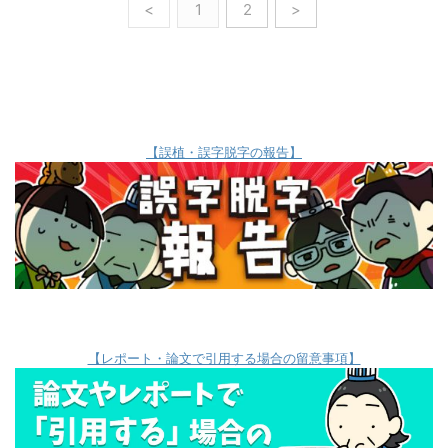
<
1
2
>
【誤植・誤字脱字の報告】
【レポート・論文で引用する場合の留意事項】