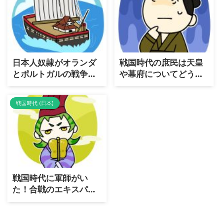
if展開を考える
日本人奴隷がオランダ
戦国時代の庶民は天皇
とポルトガルの戦争に
や幕府についてどう考
参加していた
えていたの？
戦国時代 (日本)
戦国時代に軍師がい
た！合戦のエキスパー
ト軍師と軍配者はどう
違う？