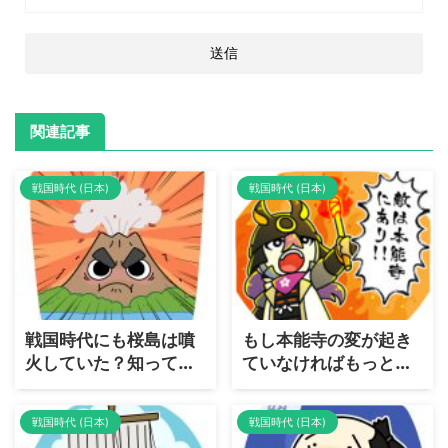
関連記事
戦国時代 (日本)
戦国時代 (日本)
戦国時代にも桜島は噴
もし本能寺の変が起き
火していた？知ってい
ていなければもっと大
るようで知らない桜島
きな「本能寺の変」が
について解説
起きていた？日本史ど
戦国時代 (日本)
戦国時代 (日本)
ころか世界史レベルの