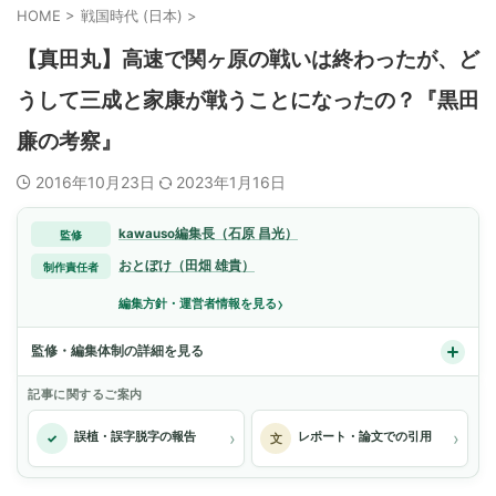
HOME
>
戦国時代 (日本)
>
【真田丸】高速で関ヶ原の戦いは終わったが、ど
うして三成と家康が戦うことになったの？『黒田
廉の考察』
2016年10月23日
2023年1月16日
kawauso編集長（石原 昌光）
監修
おとぼけ（田畑 雄貴）
制作責任者
›
編集方針・運営者情報を見る
監修・編集体制の詳細を見る
記事に関するご案内
›
›
誤植・誤字脱字の報告
レポート・論文での引用
✓
文