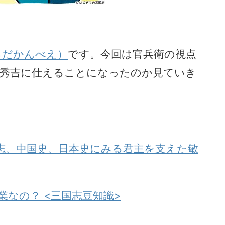
ろだかんべえ）
です。今回は官兵衛の視点
秀吉に仕えることになったのか見ていき
志、中国史、日本史にみる君主を支えた敏
業なの？ <三国志豆知識>