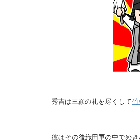
秀吉は三顧の礼を尽くして
竹
彼はその後織田軍の中でめき