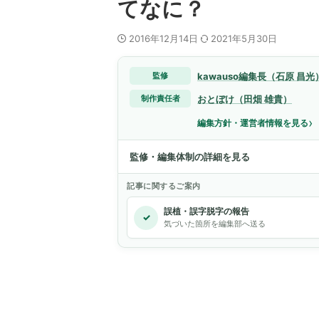
てなに？
2016年12月14日
2021年5月30日
kawauso編集長（石原 昌光
監修
おとぼけ（田畑 雄貴）
制作責任者
›
編集方針・運営者情報を見る
監修・編集体制の詳細を見る
記事に関するご案内
誤植・誤字脱字の報告
✓
気づいた箇所を編集部へ送る