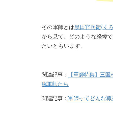
その軍師とは
黒田官兵衛(く
から見て、どのような経緯で
たいともいます。
関連記事：
【軍師特集】三国
腕軍師たち
関連記事：
軍師ってどんな職