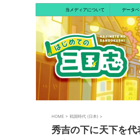
当メディアについて
データベ
HOME
>
戦国時代 (日本)
>
秀吉の下に天下を代