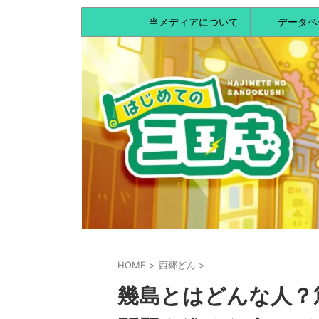
当メディアについて
データベ
HOME
>
西郷どん
>
幾島とはどんな人？