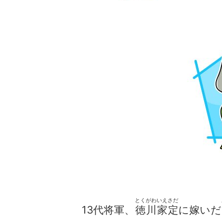
とくがわいえさだ
13代将軍、
徳川家定
に嫁いだ