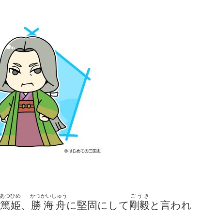
あつひめ
かつかいしゅう
ごうき
篤姫
、
勝海舟
に堅固にして
剛毅
と言われ