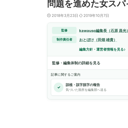
問題を進めた女スパ
2018年3月23日
2019年10月7日
kawauso編集長（石原 昌光
監修
おとぼけ（田畑 雄貴）
制作責任者
›
編集方針・運営者情報を見る
監修・編集体制の詳細を見る
記事に関するご案内
誤植・誤字脱字の報告
✓
気づいた箇所を編集部へ送る