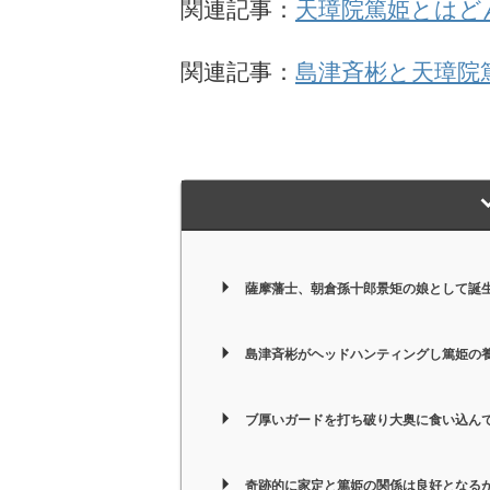
関連記事：
天璋院篤姫とはど
関連記事：
島津斉彬と天璋院
薩摩藩士、朝倉孫十郎景矩の娘として誕
島津斉彬がヘッドハンティングし篤姫の
ブ厚いガードを打ち破り大奥に食い込ん
奇跡的に家定と篤姫の関係は良好となる