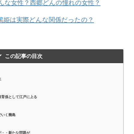
んな女性？西郷どんの憧れの女性？
篤姫は実際どんな関係だったの？
この記事の目次
生
養育係として江戸に上る
でいく幾島
が・・新たな問題が