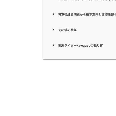
将軍後継者問題から橋本左内と西郷隆盛
その後の幾島
幕末ライターkawausoの独り言