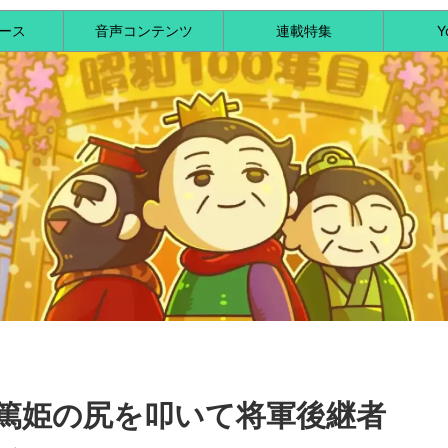
ース
音声コンテンツ
連載特集
Y
篤姫の尻を叩いて将軍後継者