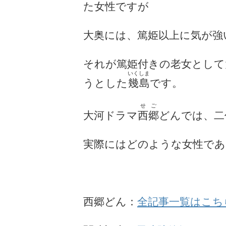
た女性ですが
大奥には、篤姫以上に気が強
それが篤姫付きの老女として
いくしま
うとした
幾島
です。
せご
大河ドラマ
西郷
どんでは、二
実際にはどのような女性で
西郷どん：
全記事一覧はこち