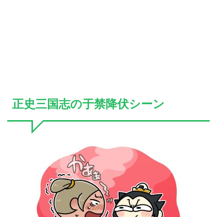
正史三国志の于禁降伏シーン