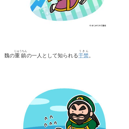
じゅうちん
うきん
魏の
重鎮
の一人として知られる
于禁
。