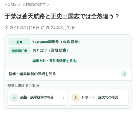
HOME
>
三国志の雑学
>
于禁は蒼天航路と正史三国志では全然違う？
2019年2月15日
2024年3月12日
kawauso編集長（石原 昌光）
監修
おとぼけ（田畑 雄貴）
制作責任者
›
編集方針・運営者情報を見る
監修・編集体制の詳細を見る
記事に関するご案内
›
›
誤植・誤字脱字の報告
レポート・論文での引用
✓
文