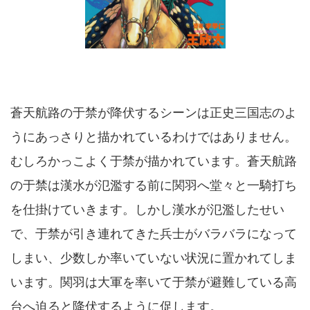
蒼天航路の于禁が降伏するシーンは正史三国志のよ
うにあっさりと描かれているわけではありません。
むしろかっこよく于禁が描かれています。蒼天航路
の于禁は漢水が氾濫する前に関羽へ堂々と一騎打ち
を仕掛けていきます。しかし漢水が氾濫したせい
で、于禁が引き連れてきた兵士がバラバラになって
しまい、少数しか率いていない状況に置かれてしま
います。関羽は大軍を率いて于禁が避難している高
台へ迫ると降伏するように促します。