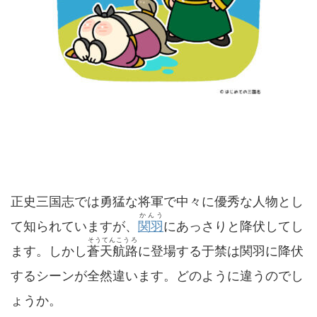
正史三国志では勇猛な将軍で中々に優秀な人物とし
かんう
て知られていますが、
関羽
にあっさりと降伏してし
そうてんこうろ
ます。しかし
蒼天航路
に登場する于禁は関羽に降伏
するシーンが全然違います。どのように違うのでし
ょうか。