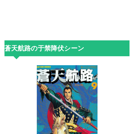
蒼天航路の于禁降伏シーン