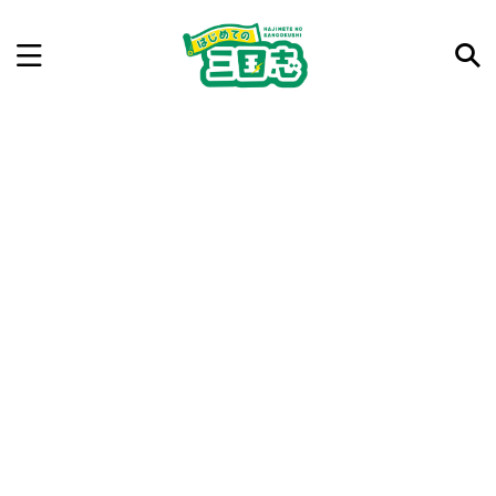
記事を検索
気になった三国志の合戦や人物、時代などを入力して
ね。中の人が24時間手動で検索結果を提示するよ（嘘
です）
例：曹操 赤壁の戦い