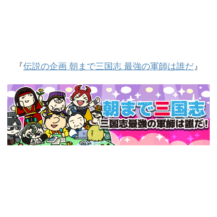
『
伝説の企画 朝まで三国志 最強の軍師は誰だ
』