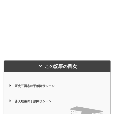
この記事の目次
正史三国志の于禁降伏シーン
蒼天航路の于禁降伏シーン