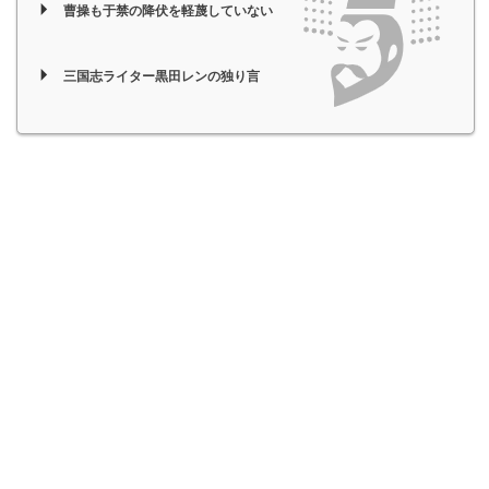
曹操も于禁の降伏を軽蔑していない
三国志ライター黒田レンの独り言