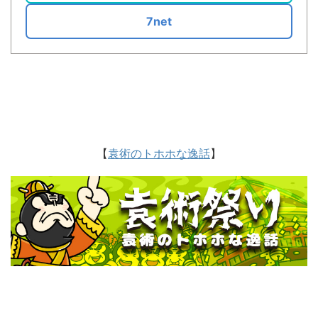
7net
【
袁術のトホホな逸話
】