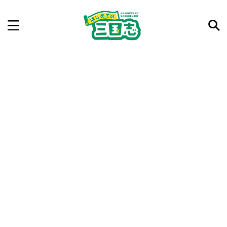
記事を検索
気になった三国志の合戦や人物、時代などを入力して
ね。中の人が24時間手動で検索結果を提示するよ（嘘
です）
例：曹操 赤壁の戦い