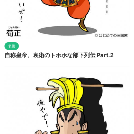
袁術
自称皇帝、袁術のトホホな部下列伝 Part.2